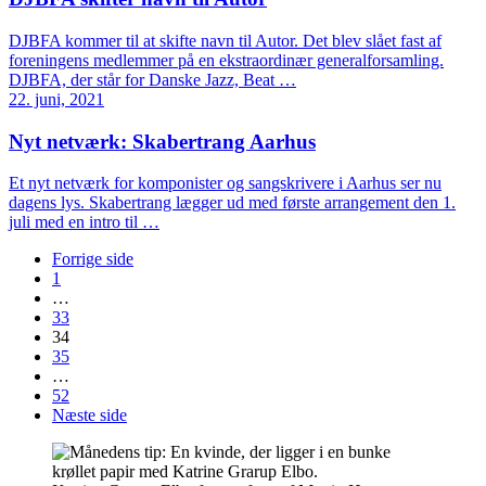
DJBFA kommer til at skifte navn til Autor. Det blev slået fast af
foreningens medlemmer på en ekstraordinær generalforsamling.
DJBFA, der står for Danske Jazz, Beat …
22. juni, 2021
Nyt netværk: Skabertrang Aarhus
Et nyt netværk for komponister og sangskrivere i Aarhus ser nu
dagens lys. Skabertrang lægger ud med første arrangement den 1.
juli med en intro til …
Forrige side
1
…
33
34
35
…
52
Næste side