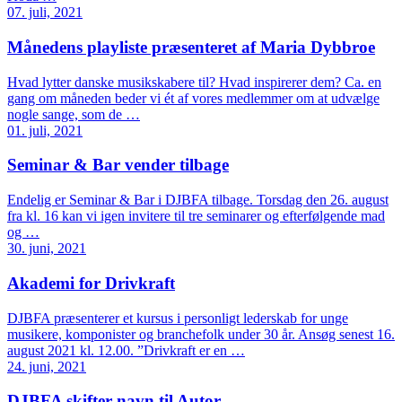
07. juli, 2021
Månedens playliste præsenteret af Maria Dybbroe
Hvad lytter danske musikskabere til? Hvad inspirerer dem? Ca. en
gang om måneden beder vi ét af vores medlemmer om at udvælge
nogle sange, som de …
01. juli, 2021
Seminar & Bar vender tilbage
Endelig er Seminar & Bar i DJBFA tilbage. Torsdag den 26. august
fra kl. 16 kan vi igen invitere til tre seminarer og efterfølgende mad
og …
30. juni, 2021
Akademi for Drivkraft
DJBFA præsenterer et kursus i personligt lederskab for unge
musikere, komponister og branchefolk under 30 år. Ansøg senest 16.
august 2021 kl. 12.00. ”Drivkraft er en …
24. juni, 2021
DJBFA skifter navn til Autor