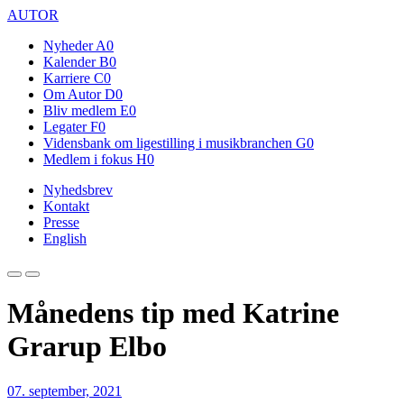
AUTOR
Nyheder
A0
Kalender
B0
Karriere
C0
Om Autor
D0
Bliv medlem
E0
Legater
F0
Vidensbank om ligestilling i musikbranchen
G0
Medlem i fokus
H0
Nyhedsbrev
Kontakt
Presse
English
Månedens tip med Katrine
Grarup Elbo
07. september, 2021