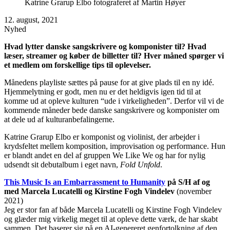
Katrine Grarup Elbo fotograferet af Martin Høyer
12. august, 2021
Nyhed
Hvad lytter danske sangskrivere og komponister til? Hvad
læser, streamer og køber de billetter til? Hver måned spørger vi
et medlem om forskellige tips til oplevelser.
Månedens playliste sættes på pause for at give plads til en ny idé.
Hjemmelytning er godt, men nu er det heldigvis igen tid til at
komme ud at opleve kulturen “ude i virkeligheden”. Derfor vil vi de
kommende måneder bede danske sangskrivere og komponister om
at dele ud af kulturanbefalingerne.
Katrine Grarup Elbo er komponist og violinist, der arbejder i
krydsfeltet mellem komposition, improvisation og performance. Hun
er blandt andet en del af gruppen We Like We og har for nylig
udsendt sit debutalbum i eget navn,
Fold Unfold
.
This Music Is an Embarrassment to Humanity
på S/H af og
med Marcela Lucatelli og Kirstine Fogh Vindelev
(november
2021)
Jeg er stor fan af både Marcela Lucatelli og Kirstine Fogh Vindelev
og glæder mig virkelig meget til at opleve dette værk, de har skabt
sammen. Det baserer sig på en AI-genereret genfortolkning af den