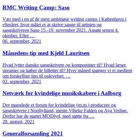
RMC Writing Camp: Saso
Vær med i en af de mest ambitiøse writing camps i København i
efteråret, hvor målet er at skrive sange til artisten og
sangskriveren Saso 15.-19. november 2021. Ansøg senest 4.
oktober. Efter …
06. september, 2021
Månedens tip med Kjeld Lauritsen
Hvad lytter danske sangskrivere og komponister til? Hvad læser,
streamer og køber de billetter til? Hver måned spørger vi et medlem
om forskellige tips til oplevelser. …
02. september, 2021
Netværk for kvindelige musikskabere i Aalborg
Der manglede et forum for kvindelige (m.m.) producere og
sangskrivere i Nordjylland, mente Vibeke Falden og Aya Vedige.
Derfor har de startet MODlyd, med støtte fra …
28. august, 2021
Generalforsamling 2021