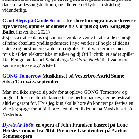
danske fællessangstradition, og allerede dét lyder jo skørt og
vidunderligt.
Giant Steps på Gamle Scene
– tre store koreografnavne kreerer
nye værker, opføres af dansere fra Corpus og Den Kongelige
Ballet
(november 2021)
Jeg elsker at se dans og kan næsten ikke vente til at skulle se nogle
af mine absolutte yndlingsdansere i nye værker af nogle af tidens
største og mest interessante koreografer. Et af værkerne er med
musik af den elektroniske musiker og dj Ori Lichtik, et andet spiller
Det Kongelige Kapel Schönbergs
Verklärte Nacht
til; hvad mere
kan man ønske sig? Afsted!
GONG Tomorrow
Musikhuset på Vesterbro Astrid Sonne +
Silvia Tarozzi 3. september
Man må ikke snyde sig selv for at opleve GONG Tomorrow og
nogle af de spændende koncerter og performances, denne festival
altid er garant for. Hvis jeg kun skulle høre én koncert på festivalen,
ville jeg sørge for at få fingre i en billet til denne på Musikhuset på
Vesterbro.
Dyrets År 1666
, en opera af John Frandsen baseret på Lone
Hørslevs roman fra 2014. Premiere 1. september på Aarhus
Sommeropera