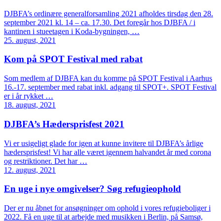
DJBFA’s ordinære generalforsamling 2021 afholdes tirsdag den 28.
september 2021 kl. 14 – ca. 17.30. Det foregår hos DJBFA / i
kantinen i stueetagen i Koda-bygningen, …
25. august, 2021
Kom på SPOT Festival med rabat
Som medlem af DJBFA kan du komme på SPOT Festival i Aarhus
16.-17. september med rabat inkl. adgang til SPOT+. SPOT Festival
er i år rykket …
18. august, 2021
DJBFA’s Hædersprisfest 2021
Vi er usigeligt glade for igen at kunne invitere til DJBFA’s årlige
hædersprisfest! Vi har alle været igennem halvandet år med corona
og restriktioner. Det har …
12. august, 2021
En uge i nye omgivelser? Søg refugieophold
Der er nu åbnet for ansøgninger om ophold i vores refugieboliger i
2022. Få en uge til at arbejde med musikken i Berlin, på Samsø,