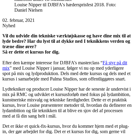
Louise Nipper til DJBFA's hædersprisfest 2018. Foto:
Daniel Nielsen
02. februar, 2021
Nyhed
Vil du udvide din tekniske værktøjskasse og have dine mix til at
lyde bedre? Har du lyst til at dykke ned I teknikkens verden og
træne dine ører?
Så er dette et kursus for dig.
Efter den kæmpe interesse for DJBFA’s masterclass “
Få styr på dit
mix
” med Louise Nipper i januar, følger vi nu op med yderligere
spot på mix og lydproduktion. Dels med dette kursus og dels med et
kursus i samarbejde med Palma Studios, som offentliggøres snart.
Lydtekniker og producer Louise Nipper har de seneste år undervist i
mix på RMC og udviklet et kursusforløb med fokus på lydambition,
kunstneriske mixvalg og tekniske færdigheder. Dette er et praktisk
kursus, hvor Louise præsenterer metoder til, hvordan du definerer en
lydambition og får teknikken til at blive en sjov del af processen
med at få din sang helt i mål.
Det er ikke et quick-fix-kursus, hvor du kommer hjem med et plug-
in, der gør arbejdet for dig. Det er et kursus for dig, som gerne vil