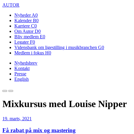
AUTOR
Nyheder
A0
Kalender
B0
Karriere
C0
Om Autor
D0
Bliv medlem
E0
Legater
F0
Vidensbank om ligestilling i musikbranchen
G0
Medlem i fokus
H0
Nyhedsbrev
Kontakt
Presse
English
Mixkursus med Louise Nipper
19. marts, 2021
Få rabat på mix og mastering