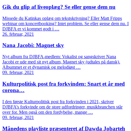
Gik du glip af liveoplæg? Se eller gense dem nu
Missede du Katinkas oplæg om tekstskrivning? Eller Matt Fripps
webinar om koncertbooking? Intet problem. Se eller gense dem nu. I
DJBFA er vi kommet godt i …
26. februar, 2021
Nana Jacobi: Magnet sky
Nyt album fra DJBFA-medlem: Vokalist og sangskriver Nana
Jacobi er ude med sit nyt album, Magnet sky (udtales på dansk).
Albummet er et dynamisk og melodiøst …
09. februar, 2021
Kulturpolitisk post fra forkvinden: Snart et år med
corona…
I den første Kulturpolitisk post fra forkvinden i 2021, skriver
DJBFA’s forkvinde om de store udfordringer, musikbranchen står
over for. Men også om den fordybelse, mange …
09. februar, 2021
Månedens playliste præsenteret af Dawda Jobarteh