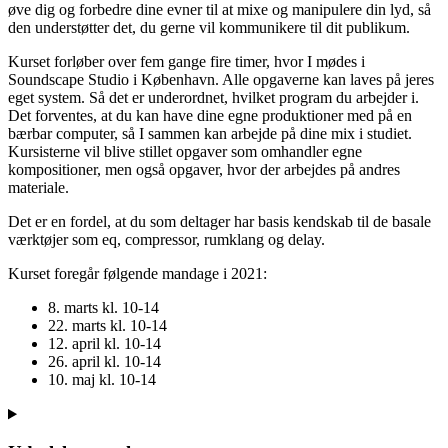
øve dig og forbedre dine evner til at mixe og manipulere din lyd, så
den understøtter det, du gerne vil kommunikere til dit publikum.
Kurset forløber over fem gange fire timer, hvor I mødes i
Soundscape Studio i København. Alle opgaverne kan laves på jeres
eget system. Så det er underordnet, hvilket program du arbejder i.
Det forventes, at du kan have dine egne produktioner med på en
bærbar computer, så I sammen kan arbejde på dine mix i studiet.
Kursisterne vil blive stillet opgaver som omhandler egne
kompositioner, men også opgaver, hvor der arbejdes på andres
materiale.
Det er en fordel, at du som deltager har basis kendskab til de basale
værktøjer som eq, compressor, rumklang og delay.
Kurset foregår følgende mandage i 2021:
8. marts kl. 10-14
22. marts kl. 10-14
12. april kl. 10-14
26. april kl. 10-14
10. maj kl. 10-14