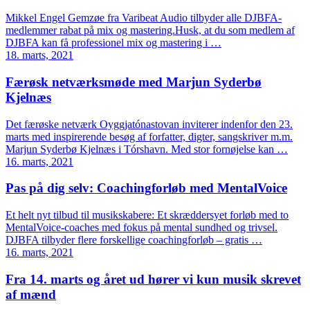
Mikkel Engel Gemzøe fra Varibeat Audio tilbyder alle DJBFA-
medlemmer rabat på mix og mastering.Husk, at du som medlem af
DJBFA kan få professionel mix og mastering i …
18. marts, 2021
Færøsk netværksmøde med Marjun Syderbø
Kjelnæs
Det færøske netværk Oyggjatónastovan inviterer indenfor den 23.
marts med inspirerende besøg af forfatter, digter, sangskriver m.m.
Marjun Syderbø Kjelnæs i Tórshavn. Med stor fornøjelse kan …
16. marts, 2021
Pas på dig selv: Coachingforløb med MentalVoice
Et helt nyt tilbud til musikskabere: Et skræddersyet forløb med to
MentalVoice-coaches med fokus på mental sundhed og trivsel.
DJBFA tilbyder flere forskellige coachingforløb – gratis …
16. marts, 2021
Fra 14. marts og året ud hører vi kun musik skrevet
af mænd