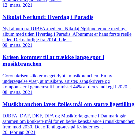
12. marts, 2021
Nikolaj Nørlund: Hverdag i Paradis
Nyt album fra DJBFA-medlem: Nikolaj Nørlund er ude med nyt
album med titlen Hverdag i Paradis. Albummet er hans første reelle
siden Det naturlige fra 2014. I de …
09. marts, 2021
Krisen kommer til at trække lange spor i
musikbranchen
Coronakrisen stikker meget dybt i musikbranchen. En ny
undersøgelse viser, at musikere, artister, sangskrivere og
komponister i gennemsnit har mistet 44% af deres indtægt i 2020. …
08. marts, 2021
Musikbranchen laver fælles mål om større ligestilling
DJBFA, DAF, DKF, DPA og Musikforlæggerne i Danmark går
sammen om konkrete mål for en bedre kønsbalance i musikbranchen
frem mod 2030. Det offentliggøres på Kvindernes …
26. februar, 2021