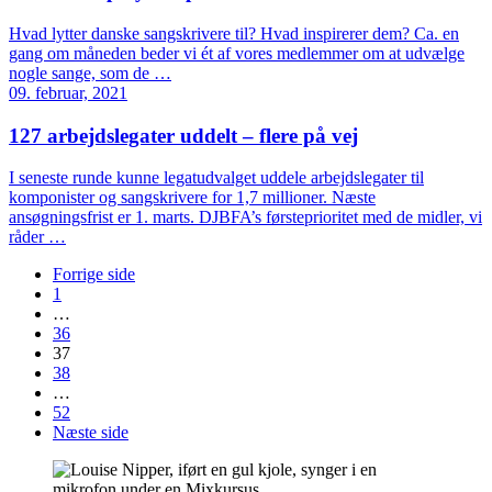
Hvad lytter danske sangskrivere til? Hvad inspirerer dem? Ca. en
gang om måneden beder vi ét af vores medlemmer om at udvælge
nogle sange, som de …
09. februar, 2021
127 arbejdslegater uddelt – flere på vej
I seneste runde kunne legatudvalget uddele arbejdslegater til
komponister og sangskrivere for 1,7 millioner. Næste
ansøgningsfrist er 1. marts. DJBFA’s førsteprioritet med de midler, vi
råder …
Forrige side
1
…
36
37
38
…
52
Næste side