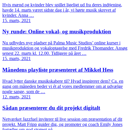
Hvis mænd og kvinder blev spillet ligeligt ud fra deres indtjening,
havde 14. marts været sidste dag i år, vi hørte musik skrevet af
kvinder. Anna …
15. marts, 2021
Ny runde: Online vokal- og musikproduktion
Nu udbydes nye pladser på Palma Music Studios’ online kurser i
musikproduktion og vokaloptagelse med Fredrik Thomander. Ansøg
senest 22. marts kl. 12.00. Tidligere på året …
15. marts, 2021
Månedens playliste præsenteret af Mikkel Hess
Hvad lytter danske musikskabere til? Hvad inspirerer dem? Ca. en
gang om måneden beder vi ét af vores medlemmer om at udvælge
nogle sange, som de …
12. marts, 2021
Sådan præsenterer du dit projekt digitalt
Netværket Jazzfuel inviterer til live session om præsentation af dit
projekt. Matt Fripp guider dig, og promoter og coach Emily Jones
fortæller om god strategi på …