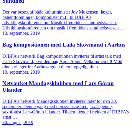
Sundhed
Der var besøg af både kulturminister Joy Mogensen, læger,
patientforeninger, komponister m.fl. til DJBFA’s
udviklingskonference om Musik i fremtidens sundhedsvæsen.
Udviklingskonferencen om musik i fremtidens sundhedsvæsen …
10. september, 2019
Bag kompositionen med Laila Skovmand i Aarhus
DJBFA’s netværk Bag kompositionen inviterer til artist talk med
Laila Skovmand, kvinden bag Aqua Sonic. Velkommen til! Mød
dine kolleger fra Aarhus-egnen til en hyggelig aften …
10. september, 2019
Netværket Mandagsklubben med Lars-Göran
Ulander
DJBFA’s netværk Mandagsklubben inviterer indenfor den 30.
september. Denne gang med den svenske free jazz-legende,
saxofonist Lars-Göran Ulander. Til den niende i rækken af DJBFA’s
artist …
30. august, 2019