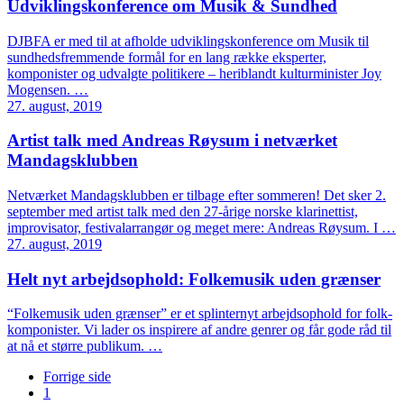
Udviklingskonference om Musik & Sundhed
DJBFA er med til at afholde udviklingskonference om Musik til
sundhedsfremmende formål for en lang række eksperter,
komponister og udvalgte politikere – heriblandt kulturminister Joy
Mogensen. …
27. august, 2019
Artist talk med Andreas Røysum i netværket
Mandagsklubben
Netværket Mandagsklubben er tilbage efter sommeren! Det sker 2.
september med artist talk med den 27-årige norske klarinettist,
improvisator, festivalarrangør og meget mere: Andreas Røysum. I …
27. august, 2019
Helt nyt arbejdsophold: Folkemusik uden grænser
“Folkemusik uden grænser” er et splinternyt arbejdsophold for folk-
komponister. Vi lader os inspirere af andre genrer og får gode råd til
at nå et større publikum. …
Forrige side
1