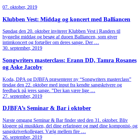
07. oktober, 2019
Klubben Vest: Middag og koncert med Balliancen
Søndag den 20. oktober inviterer Klubben Vest i Randers til
hyggelig middag og besøg af duoen Balliancen, som giver
intimkoncert og fortæller om deres sange. Der …
30. september, 2019
Songwriters masterclass: Erann DD, Tamra Rosanes
og Aske Jacoby
Koda, DPA og DJBFA præsenterer ny “Songwriters masterclass”
tirsdag den 22. oktober med input fra kendte sangskrivere og
feedback på jeres sange. ”Der kan være lige …
27. september, 2019
DJBFA’s Seminar & Bar i oktober
Næste omgang Seminar & Bar finder sted den 31. oktober. Bliv
klogere på musikken, del dine erfaringer og mød dine komponist- og
sangskriverkollegaer. Vælg mellem fire …
26. september, 2019