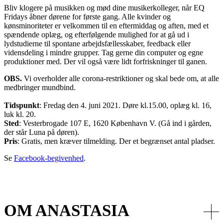
Bliv klogere på musikken og mød dine musikerkolleger, når EQ
Fridays åbner dørene for første gang. Alle kvinder og
kønsminoriteter er velkommen til en eftermiddag og aften, med et
spændende oplæg, og efterfølgende mulighed for at gå ud i
lydstudierne til spontane arbejdsfællesskaber, feedback eller
vidensdeling i mindre grupper. Tag gerne din computer og egne
produktioner med. Der vil også være lidt forfriskninger til ganen.
OBS.
Vi overholder alle corona-restriktioner og skal bede om, at alle
medbringer mundbind.
Tidspunkt
: Fredag den 4. juni 2021. Døre kl.15.00, oplæg kl. 16,
luk kl. 20.
Sted
: Vesterbrogade 107 E, 1620 København V. (Gå ind i gården,
der står Luna på døren).
Pris
: Gratis, men kræver tilmelding. Der et begrænset antal pladser.
Se
Facebook-begivenhed
.
OM ANASTASIA