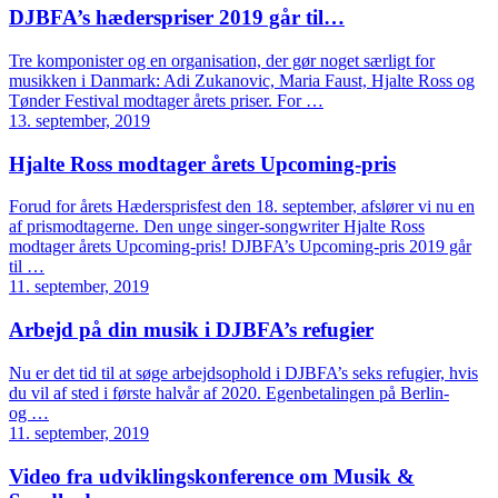
DJBFA’s hæderspriser 2019 går til…
Tre komponister og en organisation, der gør noget særligt for
musikken i Danmark: Adi Zukanovic, Maria Faust, Hjalte Ross og
Tønder Festival modtager årets priser. For …
13. september, 2019
Hjalte Ross modtager årets Upcoming-pris
Forud for årets Hædersprisfest den 18. september, afslører vi nu en
af prismodtagerne. Den unge singer-songwriter Hjalte Ross
modtager årets Upcoming-pris! DJBFA’s Upcoming-pris 2019 går
til …
11. september, 2019
Arbejd på din musik i DJBFA’s refugier
Nu er det tid til at søge arbejdsophold i DJBFA’s seks refugier, hvis
du vil af sted i første halvår af 2020. Egenbetalingen på Berlin-
og …
11. september, 2019
Video fra udviklingskonference om Musik &