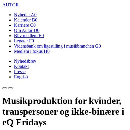
AUTOR
Nyheder
A0
Kalender
B0
Karriere
C0
Om Autor
D0
Bliv medlem
E0
Legater
F0
Vidensbank om ligestilling i musikbranchen
G0
Medlem i fokus
H0
Nyhedsbrev
Kontakt
Presse
English
Musikproduktion for kvinder,
transpersoner og ikke-binære i
eQ Fridays