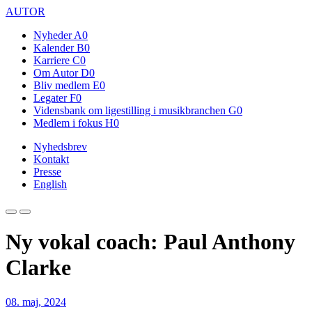
AUTOR
Nyheder
A0
Kalender
B0
Karriere
C0
Om Autor
D0
Bliv medlem
E0
Legater
F0
Vidensbank om ligestilling i musikbranchen
G0
Medlem i fokus
H0
Nyhedsbrev
Kontakt
Presse
English
Ny vokal coach: Paul Anthony
Clarke
08. maj, 2024