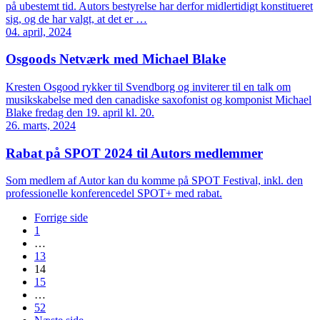
på ubestemt tid. Autors bestyrelse har derfor midlertidigt konstitueret
sig, og de har valgt, at det er …
04. april, 2024
Osgoods Netværk med Michael Blake
Kresten Osgood rykker til Svendborg og inviterer til en talk om
musikskabelse med den canadiske saxofonist og komponist Michael
Blake fredag den 19. april kl. 20.
26. marts, 2024
Rabat på SPOT 2024 til Autors medlemmer
Som medlem af Autor kan du komme på SPOT Festival, inkl. den
professionelle konferencedel SPOT+ med rabat.
Forrige side
1
…
13
14
15
…
52