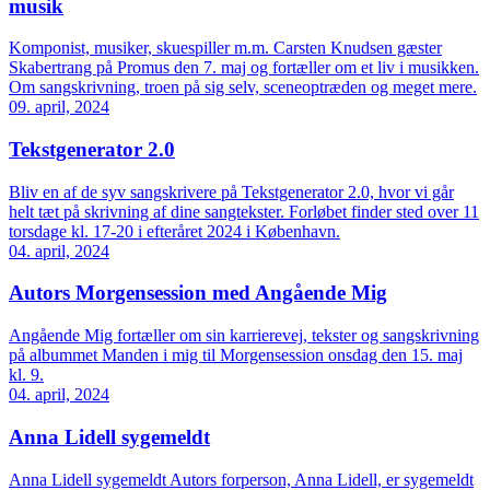
musik
Komponist, musiker, skuespiller m.m. Carsten Knudsen gæster
Skabertrang på Promus den 7. maj og fortæller om et liv i musikken.
Om sangskrivning, troen på sig selv, sceneoptræden og meget mere.
09. april, 2024
Tekstgenerator 2.0
Bliv en af de syv sangskrivere på Tekstgenerator 2.0, hvor vi går
helt tæt på skrivning af dine sangtekster. Forløbet finder sted over 11
torsdage kl. 17-20 i efteråret 2024 i København.
04. april, 2024
Autors Morgensession med Angående Mig
Angående Mig fortæller om sin karrierevej, tekster og sangskrivning
på albummet Manden i mig til Morgensession onsdag den 15. maj
kl. 9.
04. april, 2024
Anna Lidell sygemeldt
Anna Lidell sygemeldt Autors forperson, Anna Lidell, er sygemeldt