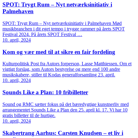
SPOT: Trygt Rum – Nyt netværksinitiativ i
Palmehaven
SPOT: Trygt Rum – Nyt netværksinitiativ i Palmehaven Mød
musikbranchen i dit eget tempo i trygge rammer på årets SPOT
Festival 2024. På årets SPOT Festival …
10. april, 2024
Kom og vær med til at sikre en fair fordeling
Kulturpolitisk Post fra Autors forperson, Lasse Matthiessen. Om et
vigtigt forslag, som Autors bestyrelse og mere end 100 andre
musikskabere, stiller til Kodas generalforsamling 23. april.
10. april, 2024
Sounds Like a Plan: 10 fribilletter
Sound og RMC sætter fokus på det bæredygtige kunstnerliv med
arrangementet Sounds Like a Plan den 25. april kl. 17. Vi har 10
gratis billetter til de hurtige.
10. april, 2024
Skabertrang Aarhus: Carsten Knudsen – et liv i