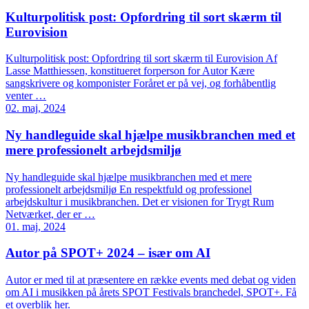
Kulturpolitisk post: Opfordring til sort skærm til
Eurovision
Kulturpolitisk post: Opfordring til sort skærm til Eurovision Af
Lasse Matthiessen, konstitueret forperson for Autor Kære
sangskrivere og komponister Foråret er på vej, og forhåbentlig
venter …
02. maj, 2024
Ny handleguide skal hjælpe musikbranchen med et
mere professionelt arbejdsmiljø
Ny handleguide skal hjælpe musikbranchen med et mere
professionelt arbejdsmiljø En respektfuld og professionel
arbejdskultur i musikbranchen. Det er visionen for Trygt Rum
Netværket, der er …
01. maj, 2024
Autor på SPOT+ 2024 – især om AI
Autor er med til at præsentere en række events med debat og viden
om AI i musikken på årets SPOT Festivals branchedel, SPOT+. Få
et overblik her.