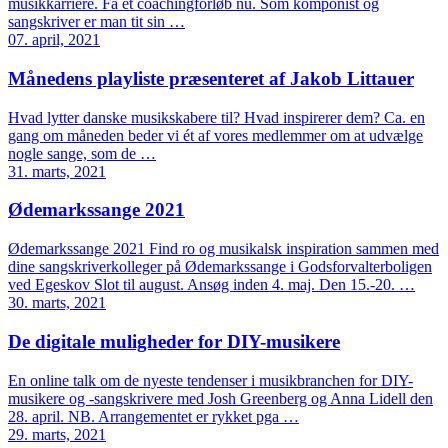
musikkarriere. Få et coachingforløb nu. Som komponist og
sangskriver er man tit sin …
07. april, 2021
Månedens playliste præsenteret af Jakob Littauer
Hvad lytter danske musikskabere til? Hvad inspirerer dem? Ca. en
gang om måneden beder vi ét af vores medlemmer om at udvælge
nogle sange, som de …
31. marts, 2021
Ødemarkssange 2021
Ødemarkssange 2021 Find ro og musikalsk inspiration sammen med
dine sangskriverkolleger på Ødemarkssange i Godsforvalterboligen
ved Egeskov Slot til august. Ansøg inden 4. maj. Den 15.-20. …
30. marts, 2021
De digitale muligheder for DIY-musikere
En online talk om de nyeste tendenser i musikbranchen for DIY-
musikere og -sangskrivere med Josh Greenberg og Anna Lidell den
28. april. NB. Arrangementet er rykket pga …
29. marts, 2021