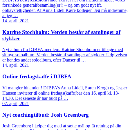
forsinkede generalforsamling(er!) – og om godt nyt ift.
ophavsrettigheder. Af Anna Lidell Kære kolleger Jeg må indrømme,
at jeg …
14. april, 2021
Katrine Stochholm: Verden består af samlinger af
stykker
Nyt album fra DJBFA-medlem: Katrine Stochholm er tilbage med
sit nye soloalbum, Verden består af samlinger af stykker. Udgivelsen
er hendes andet soloalbum, efter Danser til …
14. april, 2021
Online fredagskaffe i DJBFA
Vi mangler hinanden! DJBFA’s Anna Lidell, Søren Krogh og Jesper
Hansen inviterer til online fredags(kaffe)bar den 16. april kl. 13-
14.30. Det seneste år har budt på …
07. april, 2021
Nyt coachingtilbud: Josh Greenberg
Josh Greenberg hjælper dig med at sætte mål og få retning på din