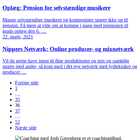
Oplæg: Pension for selvstændige musikere
Mange selvstændige musikere og komponister sparer ikke op til
pension. Få mere at vide om at komme i gang med pensionen til
gratis oplæg den 6. …
22. marts, 2021
Nippers Netværk: Online producer- og mixnetværk
Vil du gerne have input til dine produktioner og mix og samtidig
sparre med andre, så kom med i det nye netværk med lydtekniker og
producer …
Forrige side
1
…
35
36
37
…
52
Næste side