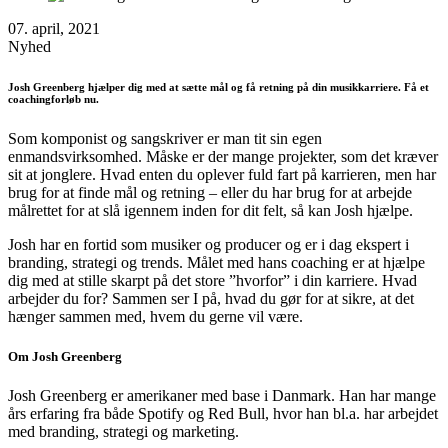
07. april, 2021
Nyhed
Josh Greenberg hjælper dig med at sætte mål og få retning på din musikkarriere.
Få et
coachingforløb nu.
Som komponist og sangskriver er man tit sin egen
enmandsvirksomhed. Måske er der mange projekter, som det kræver
sit at jonglere. Hvad enten du oplever fuld fart på karrieren, men har
brug for at finde mål og retning – eller du har brug for at arbejde
målrettet for at slå igennem inden for dit felt, så kan Josh hjælpe.
Josh har en fortid som musiker og producer og er i dag ekspert i
branding, strategi og trends. Målet med hans coaching er at hjælpe
dig med at stille skarpt på det store ”hvorfor” i din karriere. Hvad
arbejder du for? Sammen ser I på, hvad du gør for at sikre, at det
hænger sammen med, hvem du gerne vil være.
Om Josh Greenberg
Josh Greenberg er amerikaner med base i Danmark. Han har mange
års erfaring fra både Spotify og Red Bull, hvor han bl.a. har arbejdet
med branding, strategi og marketing.