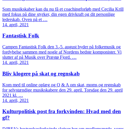
Som musikskaber kan du nu få et coachingforløb med Cecilia Krill
med fokus på dine styrker, din egen drivkraft og dit personlige
lederskab. Oven på et …
14. april, 2021
Fantastisk Folk
Campen Fantastisk Folk den 3.-5. august byder på folkemusik og
fordybelse sammen med nogle af Nordens bedste komponister. Vi
slutter af på Musik over Præstø Fjord. …
14. april, 2021
Bliv klogere på skat og regnskab
Kom med til online oplæg og Q & A om skat, moms og regnskab
for selvstændige musikskabere den 29. april. Torsdag den 29. april
2021 kl. …
14. april, 2021
Kulturpolitisk post fra forkvinden: Hvad med den
gf?
DJBFA’s bestyrelsesforkvinde skriver her om medlemsmøde, vores