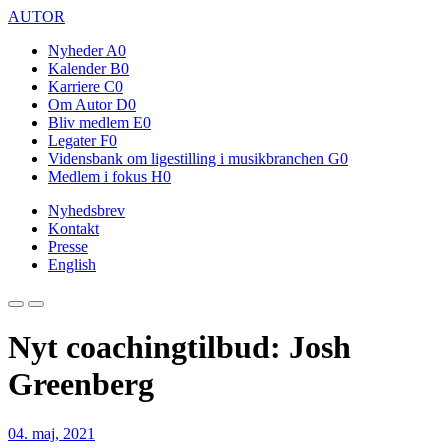
AUTOR
Nyheder
A0
Kalender
B0
Karriere
C0
Om Autor
D0
Bliv medlem
E0
Legater
F0
Vidensbank om ligestilling i musikbranchen
G0
Medlem i fokus
H0
Nyhedsbrev
Kontakt
Presse
English
Nyt coachingtilbud: Josh
Greenberg
04. maj, 2021