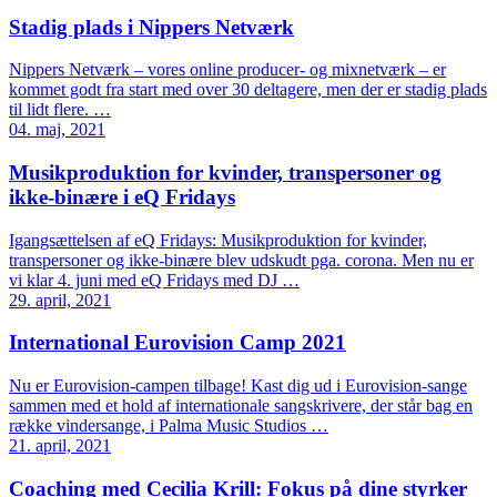
Stadig plads i Nippers Netværk
Nippers Netværk – vores online producer- og mixnetværk – er
kommet godt fra start med over 30 deltagere, men der er stadig plads
til lidt flere. …
04. maj, 2021
Musikproduktion for kvinder, transpersoner og
ikke-binære i eQ Fridays
Igangsættelsen af eQ Fridays: Musikproduktion for kvinder,
transpersoner og ikke-binære blev udskudt pga. corona. Men nu er
vi klar 4. juni med eQ Fridays med DJ …
29. april, 2021
International Eurovision Camp 2021
Nu er Eurovision-campen tilbage! Kast dig ud i Eurovision-sange
sammen med et hold af internationale sangskrivere, der står bag en
række vindersange, i Palma Music Studios …
21. april, 2021
Coaching med Cecilia Krill: Fokus på dine styrker