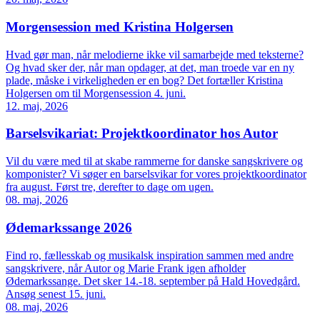
Morgensession med Kristina Holgersen
Hvad gør man, når melodierne ikke vil samarbejde med teksterne?
Og hvad sker der, når man opdager, at det, man troede var en ny
plade, måske i virkeligheden er en bog? Det fortæller Kristina
Holgersen om til Morgensession 4. juni.
12. maj, 2026
Barselsvikariat: Projektkoordinator hos Autor
Vil du være med til at skabe rammerne for danske sangskrivere og
komponister? Vi søger en barselsvikar for vores projektkoordinator
fra august. Først tre, derefter to dage om ugen.
08. maj, 2026
Ødemarkssange 2026
Find ro, fællesskab og musikalsk inspiration sammen med andre
sangskrivere, når Autor og Marie Frank igen afholder
Ødemarkssange. Det sker 14.-18. september på Hald Hovedgård.
Ansøg senest 15. juni.
08. maj, 2026