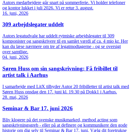
Autors medarbejdere går snart på sommerferie. Vi holder telefoner
og kontor lukket i juli 2026. Vi er retur 3. august.
16. juni, 2026
309 arbejdslegater uddelt
Autors legatudvalg har uddelt rytmiske arbejdslegater til 309
komponister og sangskrivere til en samlet værdi af ca. 4 mio kr. Her
kan du læse nærmere om tre af legatmodtagerne - og se oversigt
over samtlige.
04. juni, 2026
Søren Huss om sin sangskrivning: Få fribillet til
artist talk i Aarhus
I samarbejde med LitX tilbyder Autor 20 fribilletter til artist talk med
Søren Huss onsdag den 17. juni kl. 19.30 på Dokk1 i Aarhus.
28. maj, 2026
Seminar & Bar 17. juni 2026
Bliv klogere på det svenske musikmarked, method acting som
sangskrivningsgreb - eller på at definere og kommunikere den gode
historie om dig selv til Seminar & Bar 17. juni. Vælg dit foretrukne