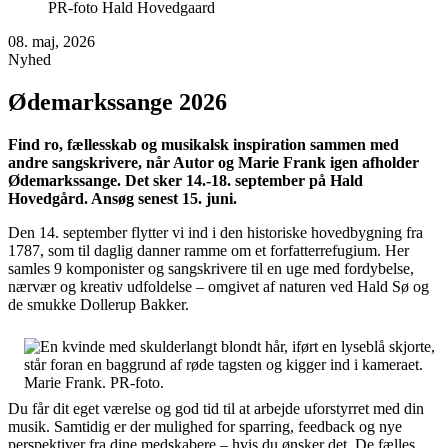
PR-foto Hald Hovedgaard
08. maj, 2026
Nyhed
Ødemarkssange 2026
Find ro, fællesskab og musikalsk inspiration sammen med
andre sangskrivere, når Autor og Marie Frank igen afholder
Ødemarkssange.
Det sker 14.-18. september på Hald
Hovedgård. Ansøg senest 15. juni.
Den 14. september flytter vi ind i den historiske hovedbygning fra
1787, som til daglig danner ramme om et forfatterrefugium. Her
samles 9 komponister og sangskrivere til en uge med fordybelse,
nærvær og kreativ udfoldelse – omgivet af naturen ved Hald Sø og
de smukke Dollerup Bakker.
Marie Frank. PR-foto.
Du får dit eget værelse og god tid til at arbejde uforstyrret med din
musik. Samtidig er der mulighed for sparring, feedback og nye
perspektiver fra dine medskabere – hvis du ønsker det. De fælles