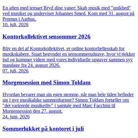
En aften med temaet Bryd dine vaner: Skab musik med "unikhed"
ved musiker og underviser Johannes Smed. Kom med 31. august på
Promus i Aarhus.
10. juli, 2026
Kontorkollektivet sensommer 2026
Bliv en del af Kontorkollektivet, er online kontorfællesskab for
musikskabere. Snart begynder en sensommerudgave, hvor vi tjekker
ind og kommer videre med vores individuelle opgaver sammen syv
mandage fra 24. august 2026.
07. juli, 2026
Morgensession med Simon Toldam
Hvordan bevarer man sin egen stemme, når man hele tiden befinder
sig i nye musikalske sammenhænge? Simon Toldam fortæller om
"det varierede musikerliv" i samtale med Marc Facchini til
Morgensession den 27. august.
24. juni, 2026
Sommerlukket på kontoret i juli