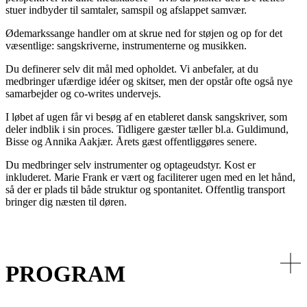
stuer indbyder til samtaler, samspil og afslappet samvær.
Ødemarkssange handler om at skrue ned for støjen og op for det
væsentlige: sangskriverne, instrumenterne og musikken.
Du definerer selv dit mål med opholdet. Vi anbefaler, at du
medbringer ufærdige idéer og skitser, men der opstår ofte også nye
samarbejder og co-writes undervejs.
I løbet af ugen får vi besøg af en etableret dansk sangskriver, som
deler indblik i sin proces. Tidligere gæster tæller bl.a. Guldimund,
Bisse og Annika Aakjær. Årets gæst offentliggøres senere.
Du medbringer selv instrumenter og optageudstyr. Kost er
inkluderet. Marie Frank er vært og faciliterer ugen med en let hånd,
så der er plads til både struktur og spontanitet. Offentlig transport
bringer dig næsten til døren.
PROGRAM