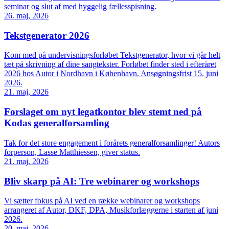
seminar og slut af med hyggelig fællesspisning.
26. maj, 2026
Tekstgenerator 2026
Kom med på undervisningsforløbet Tekstgenerator, hvor vi går helt
tæt på skrivning af dine sangtekster. Forløbet finder sted i efteråret
2026 hos Autor i Nordhavn i København. Ansøgningsfrist 15. juni
2026.
21. maj, 2026
Forslaget om nyt legatkontor blev stemt ned på
Kodas generalforsamling
Tak for det store engagement i forårets generalforsamlinger! Autors
forperson, Lasse Matthiessen, giver status.
21. maj, 2026
Bliv skarp på AI: Tre webinarer og workshops
Vi sætter fokus på AI ved en række webinarer og workshops
arrangeret af Autor, DKF, DPA, Musikforlæggerne i starten af juni
2026.
20. maj, 2026