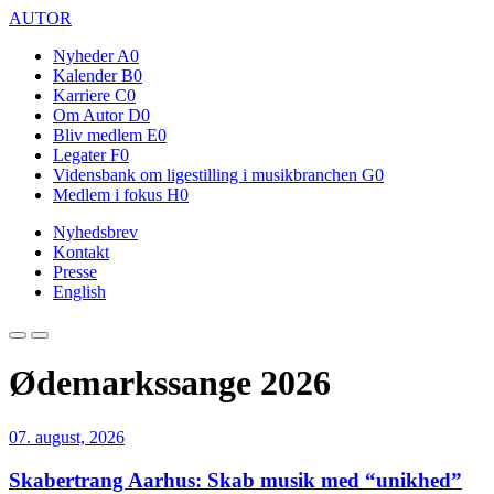
AUTOR
Nyheder
A0
Kalender
B0
Karriere
C0
Om Autor
D0
Bliv medlem
E0
Legater
F0
Vidensbank om ligestilling i musikbranchen
G0
Medlem i fokus
H0
Nyhedsbrev
Kontakt
Presse
English
Ødemarkssange 2026
07. august, 2026
Skabertrang Aarhus: Skab musik med “unikhed”