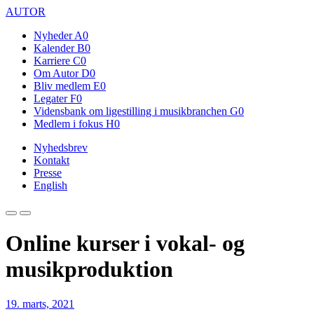
AUTOR
Nyheder
A0
Kalender
B0
Karriere
C0
Om Autor
D0
Bliv medlem
E0
Legater
F0
Vidensbank om ligestilling i musikbranchen
G0
Medlem i fokus
H0
Nyhedsbrev
Kontakt
Presse
English
Online kurser i vokal- og
musikproduktion
19. marts, 2021