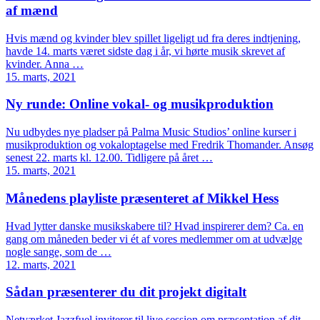
af mænd
Hvis mænd og kvinder blev spillet ligeligt ud fra deres indtjening,
havde 14. marts været sidste dag i år, vi hørte musik skrevet af
kvinder. Anna …
15. marts, 2021
Ny runde: Online vokal- og musikproduktion
Nu udbydes nye pladser på Palma Music Studios’ online kurser i
musikproduktion og vokaloptagelse med Fredrik Thomander. Ansøg
senest 22. marts kl. 12.00. Tidligere på året …
15. marts, 2021
Månedens playliste præsenteret af Mikkel Hess
Hvad lytter danske musikskabere til? Hvad inspirerer dem? Ca. en
gang om måneden beder vi ét af vores medlemmer om at udvælge
nogle sange, som de …
12. marts, 2021
Sådan præsenterer du dit projekt digitalt
Netværket Jazzfuel inviterer til live session om præsentation af dit