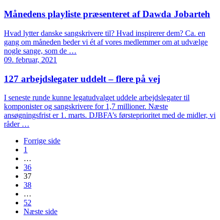
Månedens playliste præsenteret af Dawda Jobarteh
Hvad lytter danske sangskrivere til? Hvad inspirerer dem? Ca. en
gang om måneden beder vi ét af vores medlemmer om at udvælge
nogle sange, som de …
09. februar, 2021
127 arbejdslegater uddelt – flere på vej
I seneste runde kunne legatudvalget uddele arbejdslegater til
komponister og sangskrivere for 1,7 millioner. Næste
ansøgningsfrist er 1. marts. DJBFA’s førsteprioritet med de midler, vi
råder …
Forrige side
1
…
36
37
38
…
52
Næste side