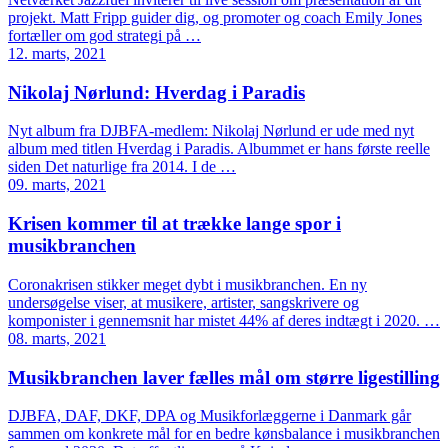
projekt. Matt Fripp guider dig, og promoter og coach Emily Jones
fortæller om god strategi på …
12. marts, 2021
Nikolaj Nørlund: Hverdag i Paradis
Nyt album fra DJBFA-medlem: Nikolaj Nørlund er ude med nyt
album med titlen Hverdag i Paradis. Albummet er hans første reelle
siden Det naturlige fra 2014. I de …
09. marts, 2021
Krisen kommer til at trække lange spor i
musikbranchen
Coronakrisen stikker meget dybt i musikbranchen. En ny
undersøgelse viser, at musikere, artister, sangskrivere og
komponister i gennemsnit har mistet 44% af deres indtægt i 2020. …
08. marts, 2021
Musikbranchen laver fælles mål om større ligestilling
DJBFA, DAF, DKF, DPA og Musikforlæggerne i Danmark går
sammen om konkrete mål for en bedre kønsbalance i musikbranchen