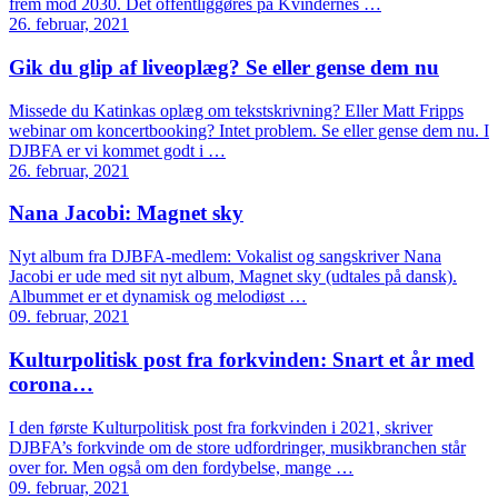
frem mod 2030. Det offentliggøres på Kvindernes …
26. februar, 2021
Gik du glip af liveoplæg? Se eller gense dem nu
Missede du Katinkas oplæg om tekstskrivning? Eller Matt Fripps
webinar om koncertbooking? Intet problem. Se eller gense dem nu. I
DJBFA er vi kommet godt i …
26. februar, 2021
Nana Jacobi: Magnet sky
Nyt album fra DJBFA-medlem: Vokalist og sangskriver Nana
Jacobi er ude med sit nyt album, Magnet sky (udtales på dansk).
Albummet er et dynamisk og melodiøst …
09. februar, 2021
Kulturpolitisk post fra forkvinden: Snart et år med
corona…
I den første Kulturpolitisk post fra forkvinden i 2021, skriver
DJBFA’s forkvinde om de store udfordringer, musikbranchen står
over for. Men også om den fordybelse, mange …
09. februar, 2021