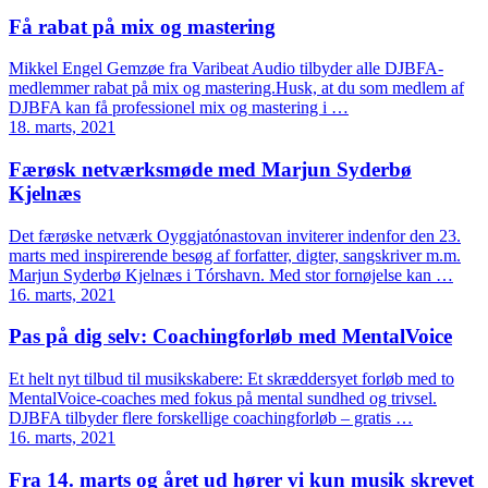
Få rabat på mix og mastering
Mikkel Engel Gemzøe fra Varibeat Audio tilbyder alle DJBFA-
medlemmer rabat på mix og mastering.Husk, at du som medlem af
DJBFA kan få professionel mix og mastering i …
18. marts, 2021
Færøsk netværksmøde med Marjun Syderbø
Kjelnæs
Det færøske netværk Oyggjatónastovan inviterer indenfor den 23.
marts med inspirerende besøg af forfatter, digter, sangskriver m.m.
Marjun Syderbø Kjelnæs i Tórshavn. Med stor fornøjelse kan …
16. marts, 2021
Pas på dig selv: Coachingforløb med MentalVoice
Et helt nyt tilbud til musikskabere: Et skræddersyet forløb med to
MentalVoice-coaches med fokus på mental sundhed og trivsel.
DJBFA tilbyder flere forskellige coachingforløb – gratis …
16. marts, 2021
Fra 14. marts og året ud hører vi kun musik skrevet