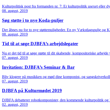
Kulturpolitisk post fra formanden nr. 7: Er kulturpolitik usexet eller 
08. august, 2019
Søg støtte i to nye Koda-puljer
Der åbnes nu for to nye støttemuligheder. En ny Vækstlagspulje og Kod
08. august, 2019
Tid til at søge DJBFA’s arbejdslegater
Nu er det tid til at søge støtte til dit skabende, kompositoriske arbej
07. august, 2019
Invitation: DJBFA’s Seminar & Bar
Bliv klogere på musikken og mød dine komponist- og sangskriverkolle
07. august, 2019
DJBFA på Kulturmødet 2019
DJBFA debatterer robotkomponister, den kommende kulturpolitik og
02. august, 2019