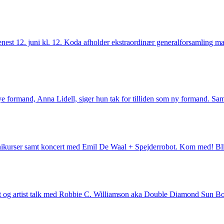
enest 12. juni kl. 12. Koda afholder ekstraordinær generalforsamling m
nye formand, Anna Lidell, siger hun tak for tilliden som ny formand. Sa
nikurser samt koncert med Emil De Waal + Spejderrobot. Kom med! B
t og artist talk med Robbie C. Williamson aka Double Diamond Sun Bod