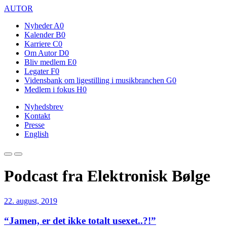
AUTOR
Nyheder
A0
Kalender
B0
Karriere
C0
Om Autor
D0
Bliv medlem
E0
Legater
F0
Vidensbank om ligestilling i musikbranchen
G0
Medlem i fokus
H0
Nyhedsbrev
Kontakt
Presse
English
Podcast fra Elektronisk Bølge
22. august, 2019
“Jamen, er det ikke totalt usexet..?!”