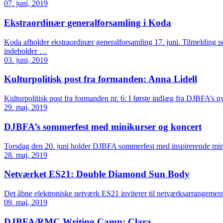
07. juni, 2019
Ekstraordinær generalforsamling i Koda
Koda afholder ekstraordinær generalforsamling 17. juni. Tilmelding s
indeholder …
03. juni, 2019
Kulturpolitisk post fra formanden: Anna Lidell
Kulturpolitisk post fra formanden nr. 6: I første indlæg fra DJBFA’s 
29. maj, 2019
DJBFA’s sommerfest med minikurser og koncert
Torsdag den 20. juni holder DJBFA sommerfest med inspirerende mi
28. maj, 2019
Netværket ES21: Double Diamond Sun Body
Det åbne elektroniske netværk ES21 inviterer til netværksarrangemen
09. maj, 2019
DJBFA/RMC Writing Camp: Clara