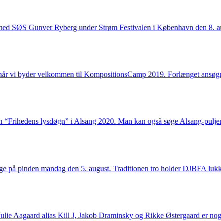
talk med SØS Gunver Ryberg under Strøm Festivalen i København den 8. 
, når vi byder velkommen til KompositionsCamp 2019. Forlænget ansøgn
gen “Frihedens lysdøgn” i Alsang 2020. Man kan også søge Alsang-pulj
bage på pinden mandag den 5. august. Traditionen tro holder DJBFA lukk
ulie Aagaard alias Kill J, Jakob Draminsky og Rikke Østergaard er nog