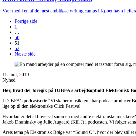
Vær med i en af de mest ambitiøse writing camps i København i efteråre
Forrige side
1
…
50
51
52
Næste side
11. juni, 2019
Nyhed
Hør, hvad der foregik på DJBFA’s arbejdsophold Elektronisk Bøl
I DJBFA’s podcastserie “Vi skaber musikken” har podcastproducer Be
lige op til den elektroniske Click Festival.
Hvordan er det at blive sat sammen med andre elektroniske musiker
Jakob Draminsky og Julie Aagaard (Kill J) i podcasten. Vi følger sa
Årets tema på Elektronisk Bølge var “Sound O”, hvor der blev stillet