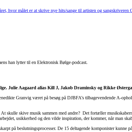
t, hvor målet er at skrive nye hits/sange til artisten og sangskriveren
ge. Julie Aagaard alias Kill J, Jakob Draminsky og Rikke Østerga
nedikte Granvig været på besøg på DJBFA’s tilbagevendende A-ophold 
e? At skulle skive musik sammen med andre? Det fortæller musikskab
marbejdet, usikkerhed og den vilde inspiration, der kommer, når man 
 skarpt på beslutningsprocesser. De 15 deltagende komponister kunne på