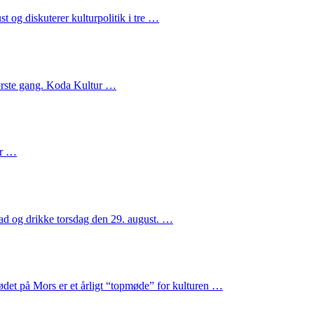
t og diskuterer kulturpolitik i tre …
 første gang. Koda Kultur …
er …
ad og drikke torsdag den 29. august. …
t på Mors er et årligt “topmøde” for kulturen …