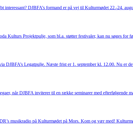
dybt interessant? DJBFA’s formand er på vej til Kulturmødet 22.-24. augus
a Kulturs Projektpulje, som bl.a. støtter festivaler, kan nu søges for
de via DJBFA’s Legatpulje. Næste frist er 1. september kl. 12.00. Nu er d
gaer, når DJBFA inviterer til en række seminarer med efterfølgende m
 DR’s musikradio på Kulturmødet på Mors. Kom og vær med! Kulturmøde