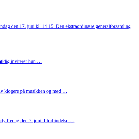
andag den 17. juni kl. 14-15. Den ekstraordinære generalforsamling
mtidig inviterer hun …
liv klogere på musikken og mød …
y fredag den 7. juni. I forbindelse …