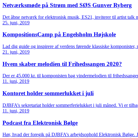
Netværksmøde på Strøm med SØS Gunver Ryberg
Det åbne netværk for elektronisk musik, ES21, inviterer til artist 
25. juni, 2019
KompositionsCamp på Engelsholm Højskole
Lad dig guide og inspirere af verdens førende klassiske komponister
21. juni, 2019
Hvem skaber melodien til Frihedssangen 2020?
Der er 45.000 kr. til komponisten bag vindermelodien til frihedssan
11. juni, 2019
Kontoret holder sommerlukket i juli
DJBFA’s sekretariat holder sommerferielukket i juli måned. Vi er til
11. juni, 2019
Podcast fra Elektronisk Bølge
Hør, hvad der foregik på DJBFA’s arbejdsophold Elektronisk Bølge. J