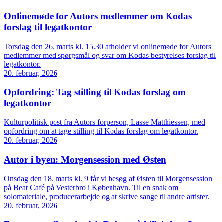
Onlinemøde for Autors medlemmer om Kodas
forslag til legatkontor
Torsdag den 26. marts kl. 15.30 afholder vi onlinemøde for Autors
medlemmer med spørgsmål og svar om Kodas bestyrelses forslag til
legatkontor.
20. februar, 2026
Opfordring: Tag stilling til Kodas forslag om
legatkontor
Kulturpolitisk post fra Autors forperson, Lasse Matthiessen, med
opfordring om at tage stilling til Kodas forslag om legatkontor.
20. februar, 2026
Autor i byen: Morgensession med Østen
Onsdag den 18. marts kl. 9 får vi besøg af Østen til Morgensession
på Beat Café på Vesterbro i København. Til en snak om
solomateriale, producerarbejde og at skrive sange til andre artister.
20. februar, 2026