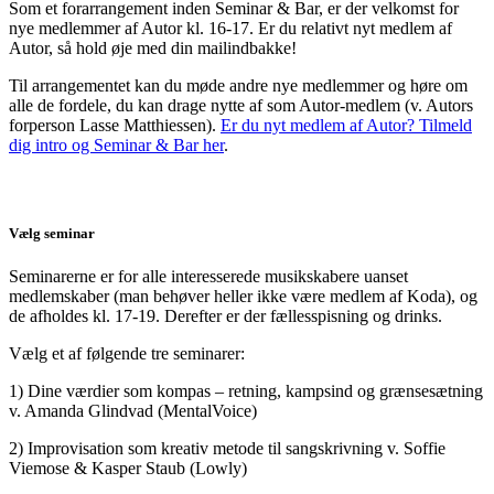
Som et forarrangement inden Seminar & Bar, er der velkomst for
nye medlemmer af Autor kl. 16-17. Er du relativt nyt medlem af
Autor, så hold øje med din mailindbakke!
Til arrangementet kan du møde andre nye medlemmer og høre om
alle de fordele, du kan drage nytte af som Autor-medlem (v. Autors
forperson Lasse Matthiessen).
Er du nyt medlem af Autor? Tilmeld
dig intro og Seminar & Bar her
.
Vælg seminar
Seminarerne er for alle interesserede musikskabere uanset
medlemskaber (man behøver heller ikke være medlem af Koda), og
de afholdes kl. 17-19. Derefter er der fællesspisning og drinks.
Vælg et af følgende tre seminarer:
1) Dine værdier som kompas – retning, kampsind og grænsesætning
v. Amanda Glindvad (MentalVoice)
2) Improvisation som kreativ metode til sangskrivning v. Soffie
Viemose & Kasper Staub (Lowly)