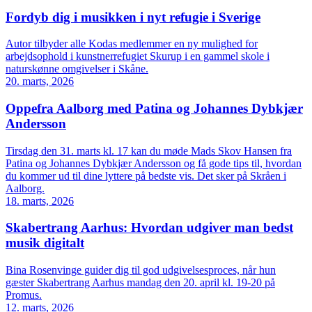
Fordyb dig i musikken i nyt refugie i Sverige
Autor tilbyder alle Kodas medlemmer en ny mulighed for
arbejdsophold i kunstnerrefugiet Skurup i en gammel skole i
naturskønne omgivelser i Skåne.
20. marts, 2026
Oppefra Aalborg med Patina og Johannes Dybkjær
Andersson
Tirsdag den 31. marts kl. 17 kan du møde Mads Skov Hansen fra
Patina og Johannes Dybkjær Andersson og få gode tips til, hvordan
du kommer ud til dine lyttere på bedste vis. Det sker på Skråen i
Aalborg.
18. marts, 2026
Skabertrang Aarhus: Hvordan udgiver man bedst
musik digitalt
Bina Rosenvinge guider dig til god udgivelsesproces, når hun
gæster Skabertrang Aarhus mandag den 20. april kl. 19-20 på
Promus.
12. marts, 2026