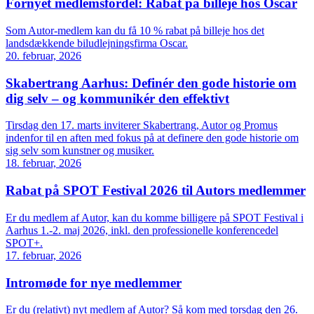
Fornyet medlemsfordel: Rabat på billeje hos Oscar
Som Autor-medlem kan du få 10 % rabat på billeje hos det
landsdækkende biludlejningsfirma Oscar.
20. februar, 2026
Skabertrang Aarhus: Definér den gode historie om
dig selv – og kommunikér den effektivt
Tirsdag den 17. marts inviterer Skabertrang, Autor og Promus
indenfor til en aften med fokus på at definere den gode historie om
sig selv som kunstner og musiker.
18. februar, 2026
Rabat på SPOT Festival 2026 til Autors medlemmer
Er du medlem af Autor, kan du komme billigere på SPOT Festival i
Aarhus 1.-2. maj 2026, inkl. den professionelle konferencedel
SPOT+.
17. februar, 2026
Intromøde for nye medlemmer
Er du (relativt) nyt medlem af Autor? Så kom med torsdag den 26.