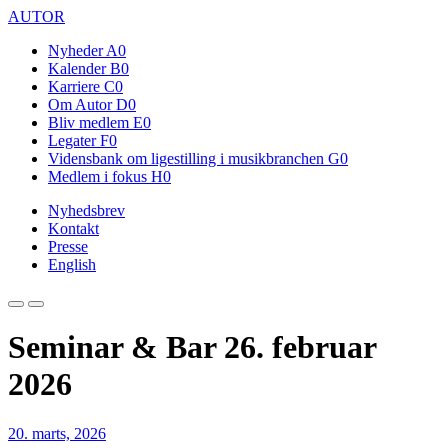
AUTOR
Nyheder
A0
Kalender
B0
Karriere
C0
Om Autor
D0
Bliv medlem
E0
Legater
F0
Vidensbank om ligestilling i musikbranchen
G0
Medlem i fokus
H0
Nyhedsbrev
Kontakt
Presse
English
Seminar & Bar 26. februar
2026
20. marts, 2026