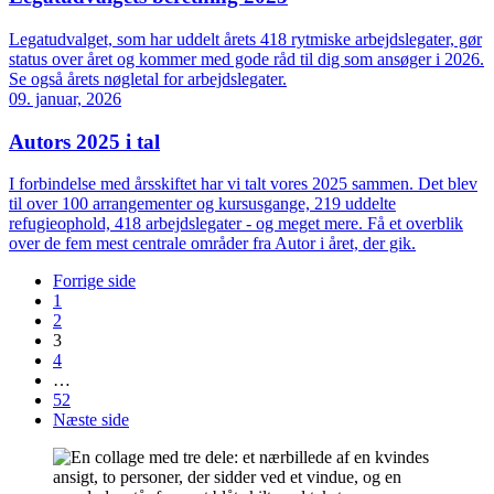
Legatudvalget, som har uddelt årets 418 rytmiske arbejdslegater, gør
status over året og kommer med gode råd til dig som ansøger i 2026.
Se også årets nøgletal for arbejdslegater.
09. januar, 2026
Autors 2025 i tal
I forbindelse med årsskiftet har vi talt vores 2025 sammen. Det blev
til over 100 arrangementer og kursusgange, 219 uddelte
refugieophold, 418 arbejdslegater - og meget mere. Få et overblik
over de fem mest centrale områder fra Autor i året, der gik.
Forrige side
1
2
3
4
…
52
Næste side