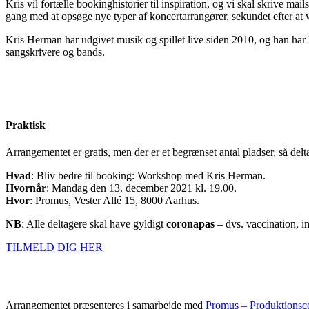
Kris vil fortælle bookinghistorier til inspiration, og vi skal skrive ma
gang med at opsøge nye typer af koncertarrangører, sekundet efter at
Kris Herman har udgivet musik og spillet live siden 2010, og han har
sangskrivere og bands.
Praktisk
Arrangementet er gratis, men der er et begrænset antal pladser, så de
Hvad
: Bliv bedre til booking: Workshop med Kris Herman.
Hvornår
: Mandag den 13. december 2021 kl. 19.00.
Hvor
: Promus, Vester Allé 15, 8000 Aarhus.
NB
: Alle deltagere skal have gyldigt
coronapas
– dvs. vaccination, i
TILMELD DIG HER
Arrangementet præsenteres i samarbejde med
Promus – Produktionsce