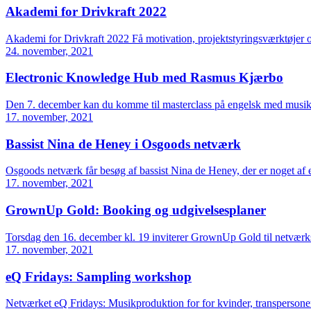
Akademi for Drivkraft 2022
Akademi for Drivkraft 2022 Få motivation, projektstyringsværktøjer o
24. november, 2021
Electronic Knowledge Hub med Rasmus Kjærbo
Den 7. december kan du komme til masterclass på engelsk med musik
17. november, 2021
Bassist Nina de Heney i Osgoods netværk
Osgoods netværk får besøg af bassist Nina de Heney, der er noget af
17. november, 2021
GrownUp Gold: Booking og udgivelsesplaner
Torsdag den 16. december kl. 19 inviterer GrownUp Gold til netvær
17. november, 2021
eQ Fridays: Sampling workshop
Netværket eQ Fridays: Musikproduktion for for kvinder, transperson