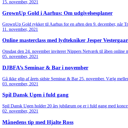
15. november, 2021
GrownUp Gold i Aarhus: Om udgivelsesplaner
GrownUp Gold rykker til Aarhus for en aften den 9. december, når Tri
11. november, 2021
Online masterclass med lydtekniker Jesper Vestergaa
Onsdag den 24. november inviterer Nippers Netværk til åben online m
05. november, 2021
DJBFA’s Seminar & Bar i november
Gå ikke glip af årets sidste Seminar & Bar 25. november. Vælg mellem
03. november, 2021
Spil Dansk Ugen i fuld gang
Spil Dansk Ugen holder 20 års jubilæum og er i fuld gang med koncert
02. november, 2021
Månedens tip med Hjalte Ross