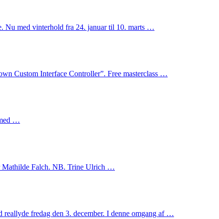
. Nu med vinterhold fra 24. januar til 10. marts …
wn Custom Interface Controller”. Free masterclass …
e med …
 Mathilde Falch. NB. Trine Ulrich …
ed reallyde fredag den 3. december. I denne omgang af …