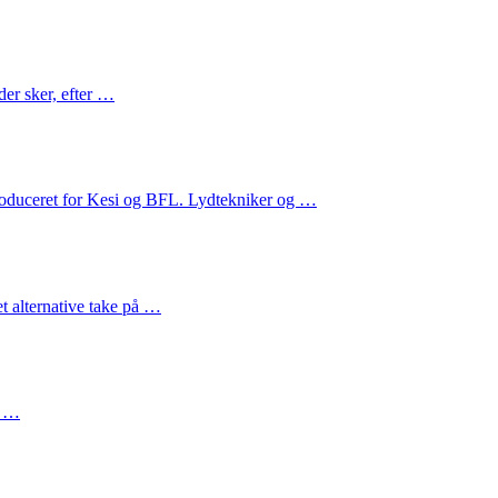
der sker, efter …
produceret for Kesi og BFL. Lydtekniker og …
t alternative take på …
a …