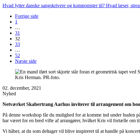
Hvad lytter danske sangskrivere og komponister til? Hvad læser, stre
Forrige side
1
…
31
32
33
…
52
Næste side
Kris Herman. PR-foto.
02. december, 2021
Nyhed
Netværket Skabertrang Aarhus inviterer til arrangement om bo
På denne workshop får du mulighed for at komme ind under huden på s
har været for en bred vifte af arrangører, hvilket Kris vil fortælle om 
Vi håber, at du som deltager vil blive inspireret til at handle på kon