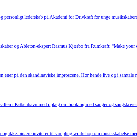
g personligt lederskab på Akademi for Drivkraft for unge musikskabere
skaber og Ableton-ekspert Rasmus Kjærbo fra Rumkraft: “Make your o
 en ener på den skandinaviske improscene. Hør hende live og i samtal
ksaften i København med oplæg om booking med sanger og sangskriver
er og ikke-binære inviterer til sampling workshop om musikskabelse m