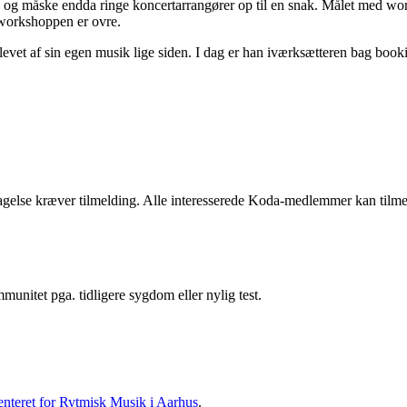
ils og måske endda ringe koncertarrangører op til en snak. Målet med works
 workshoppen er ovre.
 levet af sin egen musik lige siden. I dag er han iværksætteren bag boo
ltagelse kræver tilmelding. Alle interesserede Koda-medlemmer kan tilme
mmunitet pga. tidligere sygdom eller nylig test.
nteret for Rytmisk Musik i Aarhus
.