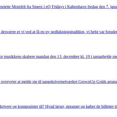
riette Motzfelt fra Smerz i eQ Fridays i København fredag den 7. jan
esværre er vi ved at få en ny nedlukningstradition, vi helst var forud
 for musikkens skabere mandag den 13. december kl. 19 i samarbejde
edet overvejer at melde sig til sangskrivernetværket GrownUp Golds ar
vere og komponister til? Hvad læser, streamer og køber de billetter t