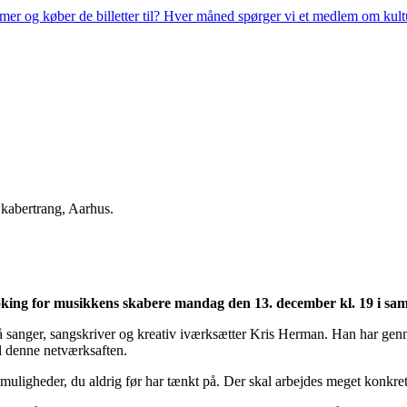
amer og køber de billetter til? Hver måned spørger vi et medlem om ku
oking for musikkens skabere mandag den 13. december
kl. 19 i s
anger, sangskriver og kreativ iværksætter Kris Herman. Han har gennem
til denne netværksaften.
certmuligheder, du aldrig før har tænkt på. Der skal arbejdes meget konk