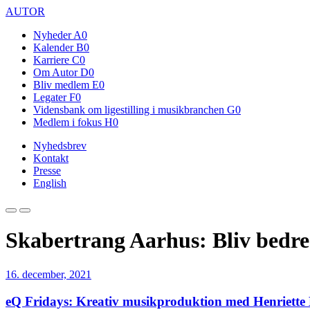
AUTOR
Nyheder
A0
Kalender
B0
Karriere
C0
Om Autor
D0
Bliv medlem
E0
Legater
F0
Vidensbank om ligestilling i musikbranchen
G0
Medlem i fokus
H0
Nyhedsbrev
Kontakt
Presse
English
Skabertrang Aarhus: Bliv bedre 
16. december, 2021
eQ Fridays: Kreativ musikproduktion med Henriette 