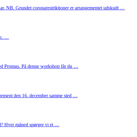
uar. NB. Grundet coronarestriktioner er arrangementet udskudt …
en. …
 med Promus. På denne workshop får du …
rangement den 16. december samme sted …
il? Hver måned spørger vi et …