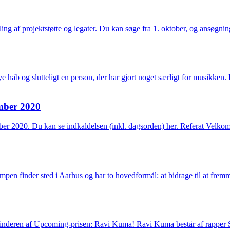
g af projektstøtte og legater. Du kan søge fra 1. oktober, og ansøgnin
nye håb og slutteligt en person, der har gjort noget særligt for musikken
ember 2020
mber 2020. Du kan se indkaldelsen (inkl. dagsorden) her. Referat Velko
mpen finder sted i Aarhus og har to hovedformål: at bidrage til at fre
øre vinderen af Upcoming-prisen: Ravi Kuma! Ravi Kuma består af ra