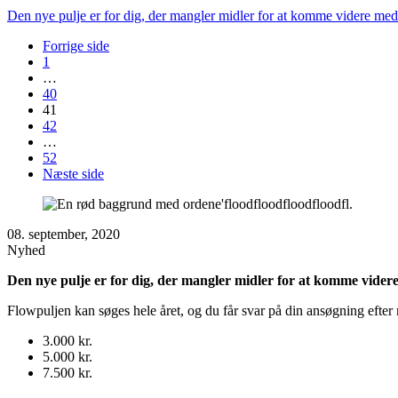
Den nye pulje er for dig, der mangler midler for at komme videre med d
Forrige side
1
…
40
41
42
…
52
Næste side
08. september, 2020
Nyhed
Den nye pulje er for dig, der mangler midler for at komme videre m
Flowpuljen kan søges hele året, og du får svar på din ansøgning efter m
3.000 kr.
5.000 kr.
7.500 kr.