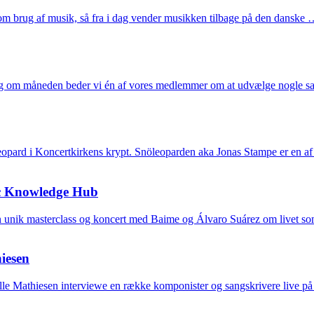
 om brug af musik, så fra i dag vender musikken tilbage på den danske
gang om måneden beder vi én af vores medlemmer om at udvælge nogle 
opard i Koncertkirkens krypt. Snöleoparden aka Jonas Stampe er en af
ic Knowledge Hub
unik masterclass og koncert med Baime og Álvaro Suárez om livet so
iesen
e Mathiesen interviewe en række komponister og sangskrivere live på