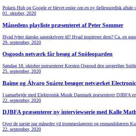
Polaris Hub og Google er blevet enige om en ny fællesnordisk aftale
01. oktober, 2020
Månedens playliste præsenteret af Peter Sommer
Hvad lytter danske sangskrivere til? Hvad inspirerer dem? Ca. en 
29. september, 2020
Osgoods netværk får besøg af Snöleoparden
Søndag 18. oktober præsenterer Kresten Osgood den uregerlige Snöle
25. september, 2020
Baime og Álvaro Suárez besøger netværket Electron
I samarbejde med Elektronisk Musik Danmark præsenterer DJBFA en 
22. september, 2020
DJBFA præsenterer ny interviewserie med Kalle Math
Over de næste par måneder vil trommeslageren og enmandshæren Kall
22. september, 2020