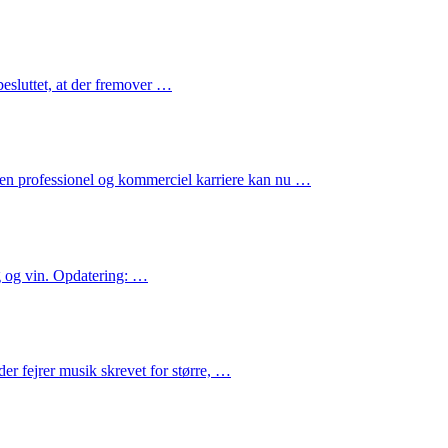
besluttet, at der fremover …
en professionel og kommerciel karriere kan nu …
ng og vin. Opdatering: …
r fejrer musik skrevet for større, …