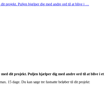
it projekt. Puljen hjælper dig med andre ord til at blive i …
ed dit projekt. Puljen hjælper dig med andre ord til at blive i et 
ax. 15 dage. Du kan søge tre fastsatte beløber til dit projekt: