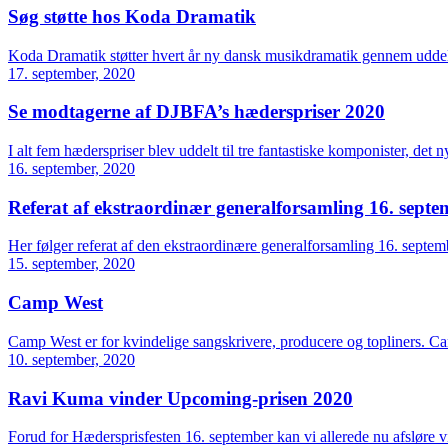
Søg støtte hos Koda Dramatik
Koda Dramatik støtter hvert år ny dansk musikdramatik gennem uddelin
17. september, 2020
Se modtagerne af DJBFA’s hæderspriser 2020
I alt fem hæderspriser blev uddelt til tre fantastiske komponister, det 
16. september, 2020
Referat af ekstraordinær generalforsamling 16. sept
Her følger referat af den ekstraordinære generalforsamling 16. septe
15. september, 2020
Camp West
Camp West er for kvindelige sangskrivere, producere og topliners. Ca
10. september, 2020
Ravi Kuma vinder Upcoming-prisen 2020
Forud for Hædersprisfesten 16. september kan vi allerede nu afsl