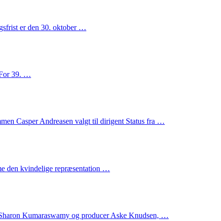
gsfrist er den 30. oktober …
. For 39. …
mmen Casper Andreasen valgt til dirigent Status fra …
mme den kvindelige repræsentation …
pper Sharon Kumaraswamy og producer Aske Knudsen, …