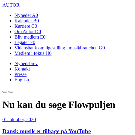
AUTOR
Nyheder
A0
Kalender
B0
Karriere
C0
Om Autor
D0
Bliv medlem
E0
Legater
F0
Vidensbank om ligestilling i musikbranchen
G0
Medlem i fokus
H0
Nyhedsbrev
Kontakt
Presse
English
Nu kan du søge Flowpuljen
01. oktober, 2020
Dansk musik er tilbage på YouTube