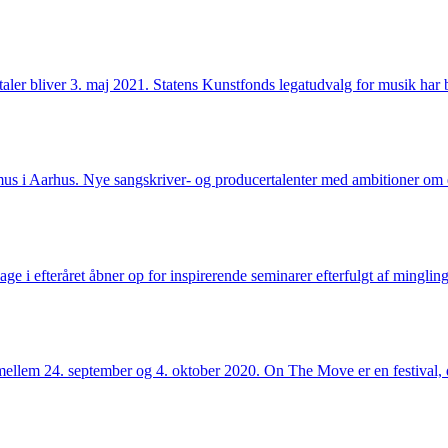
ftaler bliver 3. maj 2021. Statens Kunstfonds legatudvalg for musik har 
s i Aarhus. Nye sangskriver- og producertalenter med ambitioner om 
e i efteråret åbner op for inspirerende seminarer efterfulgt af mingli
lem 24. september og 4. oktober 2020. On The Move er en festival, de