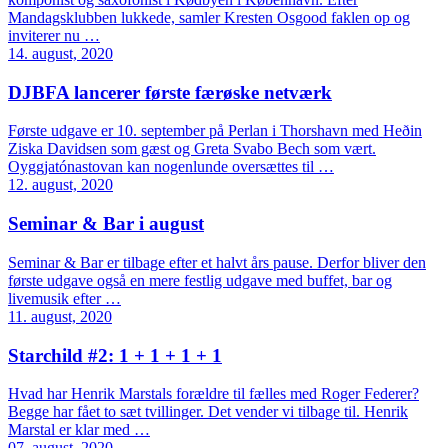
Mandagsklubben lukkede, samler Kresten Osgood faklen op og
inviterer nu …
14. august, 2020
DJBFA lancerer første færøske netværk
Første udgave er 10. september på Perlan i Thorshavn med Heðin
Ziska Davidsen som gæst og Greta Svabo Bech som vært.
Oyggjatónastovan kan nogenlunde oversættes til …
12. august, 2020
Seminar & Bar i august
Seminar & Bar er tilbage efter et halvt års pause. Derfor bliver den
første udgave også en mere festlig udgave med buffet, bar og
livemusik efter …
11. august, 2020
Starchild #2: 1 + 1 + 1 + 1
Hvad har Henrik Marstals forældre til fælles med Roger Federer?
Begge har fået to sæt tvillinger. Det vender vi tilbage til. Henrik
Marstal er klar med …
07. august, 2020