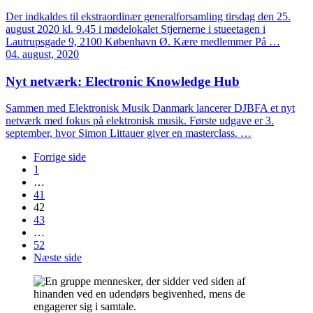
Der indkaldes til ekstraordinær generalforsamling tirsdag den 25.
august 2020 kl. 9.45 i mødelokalet Stjernerne i stueetagen i
Lautrupsgade 9, 2100 København Ø. Kære medlemmer På …
04. august, 2020
Nyt netværk: Electronic Knowledge Hub
Sammen med Elektronisk Musik Danmark lancerer DJBFA et nyt
netværk med fokus på elektronisk musik. Første udgave er 3.
september, hvor Simon Littauer giver en masterclass. …
Forrige side
1
…
41
42
43
…
52
Næste side