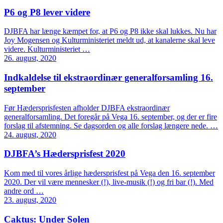
P6 og P8 lever videre
DJBFA har længe kæmpet for, at P6 og P8 ikke skal lukkes. Nu har
Joy Mogensen og Kulturministeriet meldt ud, at kanalerne skal leve
videre. Kulturministeriet …
26. august, 2020
Indkaldelse til ekstraordinær generalforsamling 16.
september
Før Hædersprisfesten afholder DJBFA ekstraordinær
generalforsamling. Det foregår på Vega 16. september, og der er fire
forslag til afstemning. Se dagsorden og alle forslag længere nede. …
24. august, 2020
DJBFA’s Hædersprisfest 2020
Kom med til vores årlige hædersprisfest på Vega den 16. september
2020. Der vil være mennesker (!), live-musik (!) og fri bar (!). Med
andre ord …
23. august, 2020
Caktus: Under Solen