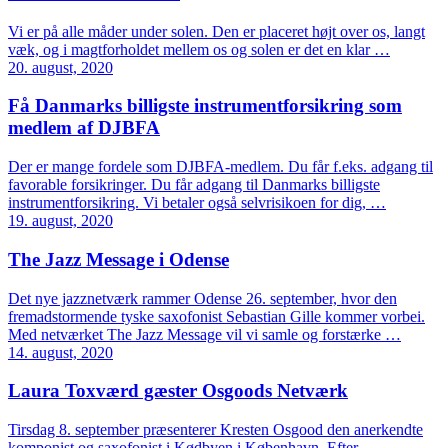
Vi er på alle måder under solen. Den er placeret højt over os, langt
væk, og i magtforholdet mellem os og solen er det en klar …
20. august, 2020
Få Danmarks billigste instrumentforsikring som
medlem af DJBFA
Der er mange fordele som DJBFA-medlem. Du får f.eks. adgang til
favorable forsikringer. Du får adgang til Danmarks billigste
instrumentforsikring. Vi betaler også selvrisikoen for dig, …
19. august, 2020
The Jazz Message i Odense
Det nye jazznetværk rammer Odense 26. september, hvor den
fremadstormende tyske saxofonist Sebastian Gille kommer vorbei.
Med netværket The Jazz Message vil vi samle og forstærke …
14. august, 2020
Laura Toxværd gæster Osgoods Netværk
Tirsdag 8. september præsenterer Kresten Osgood den anerkendte
komponist og saxofonist i Kødbyen i København. Efter