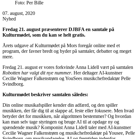
Foto: Per Bille
07. august, 2020
Nyhed
Fredag 21. august præsenterer DJBFA en samtale på
Kulturmødet, som du kan se helt gratis.
Årets udgave af Kulturmødet på Mors foregår online med et
program, der favner bredt og byder på samtaler, debatter og meget
mere.
Fredag 21. august er vores forkvinde Anna Lidell vært på samtalen
Robotten har valgt dit nye nummer
. Her deltager AI-kunstner
Cecilie Wagner Falkenstrøm og YouSees musikchefredaktør Pelle
Svindborg.
Kulturmødet beskriver samtalen således:
Din online musikafspiller kender din adfærd, og den spiller
musikken, der får dig til at slappe af, feste eller fokusere. Men hvad
betyder det for musikken, når algoritmen bestemmer? Og hvordan
kan man selv tage styringen og bruge AI til at opdage ny og
spændende musik? Komponist Anna Lidell taler med AI-kunstner
Cecilie Wagner Falkenstrøm og musikchefredaktør på Yousee, Pelle
Svindborg, om musikopdagelse, AI og fremtiden indenfor