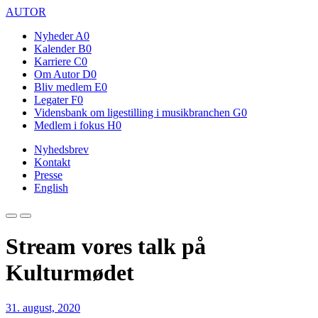
AUTOR
Nyheder
A0
Kalender
B0
Karriere
C0
Om Autor
D0
Bliv medlem
E0
Legater
F0
Vidensbank om ligestilling i musikbranchen
G0
Medlem i fokus
H0
Nyhedsbrev
Kontakt
Presse
English
Stream vores talk på
Kulturmødet
31. august, 2020