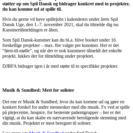
støtter op om Spil Dansk og bidrager konkret med to projekter,
du kan komme ud at spille til.
Hvis du gerne vil have spillejobs i kalenderen under årets Spil
Dansk Uge, den 1.-7. november 2021, skal du tilmelde dig nu.
Kunstnertilmeldingen er åben.
Som Spil Dansk-kunstner kan du bl.a. blive booket under 16
forskellige projekter – max. fire valgte per kunstner. Her er det
“først-til-mølle”, og når der er nok kunstnere tilmeldt det enkelte
projekt, lukkes der for tilmelding under projektet.
DJBFA bidrager igen i år med støtte til to specifikke projekter.
Musik & Sundhed: Mest for solister
Det ene er Musik & Sundhed, hvor du kan komme ud og gøre en
konkret forskel for andre mennesker med din musik. Fx ved at spille
på plejecentre, hospice, for bestemte patientgrupper – her er det
vigtigt, at du kan skabe en nærværende beroligende stemning med
din musik. Projektet er mest beregnet til solister.