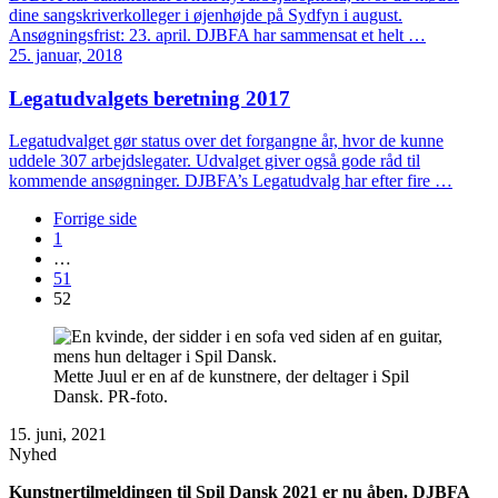
dine sangskriverkolleger i øjenhøjde på Sydfyn i august.
Ansøgningsfrist: 23. april. DJBFA har sammensat et helt …
25. januar, 2018
Legatudvalgets beretning 2017
Legatudvalget gør status over det forgangne år, hvor de kunne
uddele 307 arbejdslegater. Udvalget giver også gode råd til
kommende ansøgninger. DJBFA’s Legatudvalg har efter fire …
Forrige side
1
…
51
52
Mette Juul er en af de kunstnere, der deltager i Spil
Dansk. PR-foto.
15. juni, 2021
Nyhed
Kunstnertilmeldingen til Spil Dansk 2021 er nu åben. DJBFA