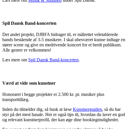
Læs mere om
Musik & Sundhed
under Spil Dansk.
Spil Dansk Band-koncerten
Det andet projekt, DJBFA bidrager til, er målrettet veletablerede
bands bestående af 3-5 musikere. I skal ubesværet kunne indtage en
større scene og give en medrivende koncert for et bredt publikum.
Alle genrer er velkommen!
Læs mere om
Spil Dansk Band-koncerten
.
Værd at vide som kunstner
Honoraret i begge projekter er 2.500 kr. pr. musiker plus
transporttillæg.
Inden du tilmelder dig, så husk at læse
Kunstnerguiden
, så du har
styr på det mest basale. Her er også tips til, hvordan du laver en god
og relevant kunstnerprofil, der kan øge dine bookingmuligheder.