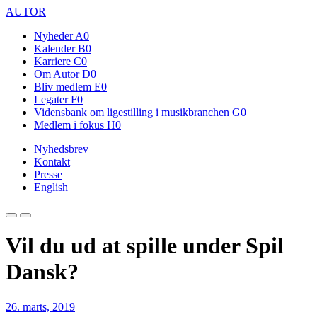
AUTOR
Nyheder
A0
Kalender
B0
Karriere
C0
Om Autor
D0
Bliv medlem
E0
Legater
F0
Vidensbank om ligestilling i musikbranchen
G0
Medlem i fokus
H0
Nyhedsbrev
Kontakt
Presse
English
Vil du ud at spille under Spil
Dansk?
26. marts, 2019