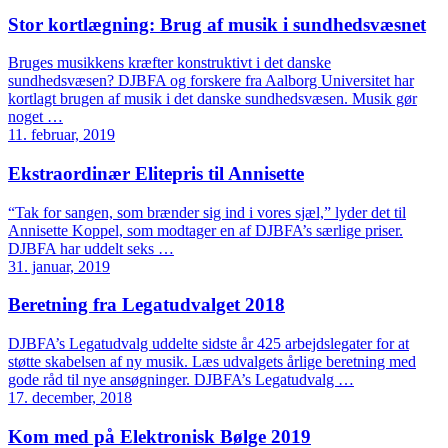
Stor kortlægning: Brug af musik i sundhedsvæsnet
Bruges musikkens kræfter konstruktivt i det danske
sundhedsvæsen? DJBFA og forskere fra Aalborg Universitet har
kortlagt brugen af musik i det danske sundhedsvæsen. Musik gør
noget …
11. februar, 2019
Ekstraordinær Elitepris til Annisette
“Tak for sangen, som brænder sig ind i vores sjæl,” lyder det til
Annisette Koppel, som modtager en af DJBFA’s særlige priser.
DJBFA har uddelt seks …
31. januar, 2019
Beretning fra Legatudvalget 2018
DJBFA’s Legatudvalg uddelte sidste år 425 arbejdslegater for at
støtte skabelsen af ny musik. Læs udvalgets årlige beretning med
gode råd til nye ansøgninger. DJBFA’s Legatudvalg …
17. december, 2018
Kom med på Elektronisk Bølge 2019