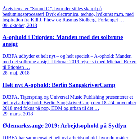
Årets tema er “Sound O”, hvor der stilles skarpt på
beslutningsprocesser! Dyrk electronica, techno, lydkunst m.m. med
inspiration fra Kill J, Phew og Rasmus Stolberg. Forlænget …
09. oktober, 2018
A-ophold i Etiopien: Manden med det solbrune
ansigt
DJBFA udbyder et helt nyt – og helt specielt – A-ophold: Manden
med det solbrune ansigt. I februar 2019 rejser vi med Michael Rexen
til Etiopien …
28. maj, 2018
Helt nyt A-ophold: Berlin SangskriverCamp
DJBFA, Tigerspring og Universal Music Publishing præsenterer et
helt nyt arbejdshold: Berlin SangskriverCamp den 18.-24. november
2018 med fokus på pop, EDM og urban til det …
29. marts, 2018
Ødemarkssange 2019: Arbejdsophold på Sydfyn
DJBFA har sammensat et helt nyt arbejdsophold, hvor du møder