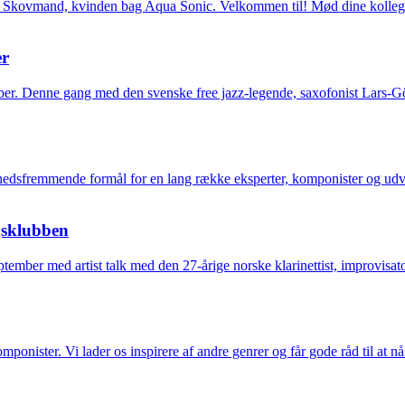
la Skovmand, kvinden bag Aqua Sonic. Velkommen til! Mød dine kollege
er
r. Denne gang med den svenske free jazz-legende, saxofonist Lars-Gö
edsfremmende formål for en lang række eksperter, komponister og udva
gsklubben
ember med artist talk med den 27-årige norske klarinettist, improvisa
ponister. Vi lader os inspirere af andre genrer og får gode råd til at n