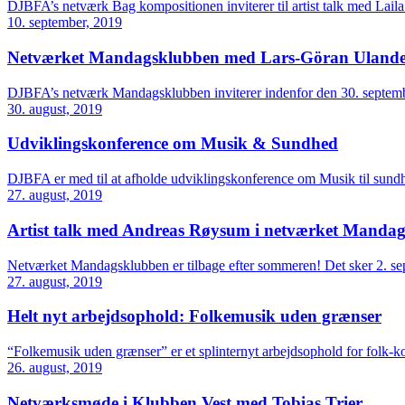
DJBFA’s netværk Bag kompositionen inviterer til artist talk med Lai
10. september, 2019
Netværket Mandagsklubben med Lars-Göran Uland
DJBFA’s netværk Mandagsklubben inviterer indenfor den 30. septembe
30. august, 2019
Udviklingskonference om Musik & Sundhed
DJBFA er med til at afholde udviklingskonference om Musik til sundh
27. august, 2019
Artist talk med Andreas Røysum i netværket Manda
Netværket Mandagsklubben er tilbage efter sommeren! Det sker 2. sept
27. august, 2019
Helt nyt arbejdsophold: Folkemusik uden grænser
“Folkemusik uden grænser” er et splinternyt arbejdsophold for folk-kom
26. august, 2019
Netværksmøde i Klubben Vest med Tobias Trier