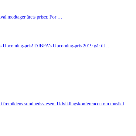
val modtager årets priser. For …
rets Upcoming-pris! DJBFA’s Upcoming-pris 2019 går til …
ik i fremtidens sundhedsvæsen. Udviklingskonferencen om musik i