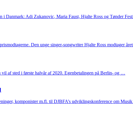
en i Danmark: Adi Zukanovic, Maria Faust, Hjalte Ross og Tønder Festi
 af prismodtagerne. Den unge singer-songwriter Hjalte Ross modtager å
u vil af sted i første halvår af 2020. Egenbetalingen på Berlin- og …
d
oreninger, komponister m.fl. til DJBFA’s udviklingskonference om Mus