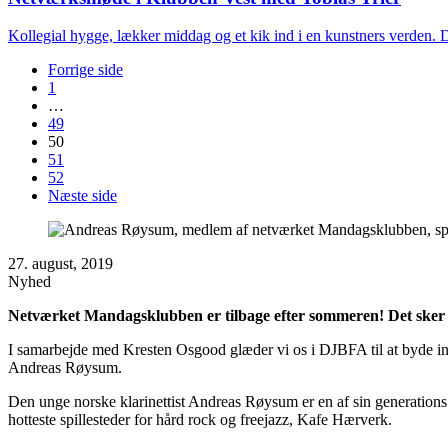
Kollegial hygge, lækker middag og et kik ind i en kunstners verden.
Forrige side
1
…
49
50
51
52
Næste side
27. august, 2019
Nyhed
Netværket Mandagsklubben er tilbage efter sommeren! Det sker 2.
I samarbejde med Kresten Osgood glæder vi os i DJBFA til at byde ind
Andreas Røysum.
Den unge norske klarinettist Andreas Røysum er en af sin generations 
hotteste spillesteder for hård rock og freejazz, Kafe Hærverk.