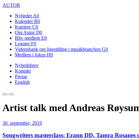
AUTOR
Nyheder
A0
Kalender
B0
Karriere
C0
Om Autor
D0
Bliv medlem
E0
Legater
F0
Vidensbank om ligestilling i musikbranchen
G0
Medlem i fokus
H0
Nyhedsbrev
Kontakt
Presse
English
Artist talk med Andreas Røysu
30. september, 2019
Songwriters masterclass: Erann DD, Tamra Rosanes 