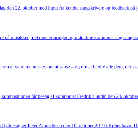
g den 22. oktober med input fra kendte sangskrivere og feedback på j
re på musikken, del dine erfaringer og mød dine komponist- og sangsk
le om at være menneske, om at sanse – og om at hædre alle dem, der s
ag kompositionen får besøg af komponist Fredrik Lundin den 24. oktob
 med lyddesigner Peter Albrechtsen den 10. oktober 2019 i København