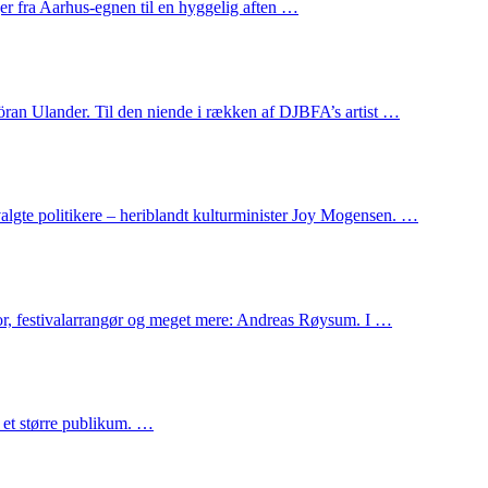
r fra Aarhus-egnen til en hyggelig aften …
ran Ulander. Til den niende i rækken af DJBFA’s artist …
lgte politikere – heriblandt kulturminister Joy Mogensen. …
tor, festivalarrangør og meget mere: Andreas Røysum. I …
å et større publikum. …