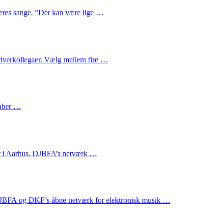
eres sange. ”Der kan være lige …
riverkollegaer. Vælg mellem fire …
kaber …
er i Aarhus. DJBFA’s netværk …
. DJBFA og DKF’s åbne netværk for elektronisk musik …