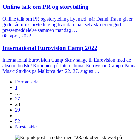
Online talk om PR og storytelling
Online talk om PR og storytelling Lyt med, når Danni Travn giver
gode råd om storytelling og hvordan man selv skruer en god
pressemeddelelse sammen mandag …
08. april, 2022
International Eurovision Camp 2022
International Eurovision Camp Skriv sange til Eurovision med de
absolut bedste! Kom med på International Eurovision Camp i Palma
Music Studios på Mallorca den 22.-27. august …
Forrige side
1
…
27
28
29
…
52
Næste side