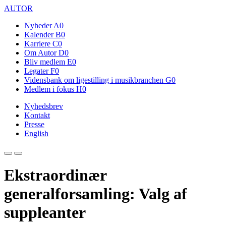
AUTOR
Nyheder
A0
Kalender
B0
Karriere
C0
Om Autor
D0
Bliv medlem
E0
Legater
F0
Vidensbank om ligestilling i musikbranchen
G0
Medlem i fokus
H0
Nyhedsbrev
Kontakt
Presse
English
Ekstraordinær
generalforsamling: Valg af
suppleanter