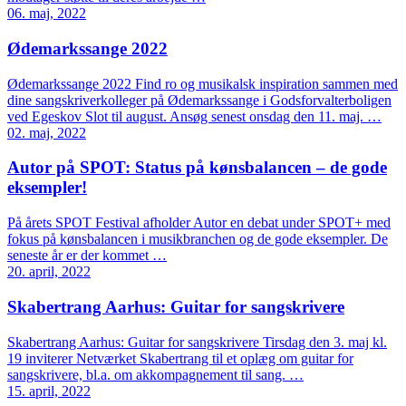
06. maj, 2022
Ødemarkssange 2022
Ødemarkssange 2022 Find ro og musikalsk inspiration sammen med
dine sangskriverkolleger på Ødemarkssange i Godsforvalterboligen
ved Egeskov Slot til august. Ansøg senest onsdag den 11. maj. …
02. maj, 2022
Autor på SPOT: Status på kønsbalancen – de gode
eksempler!
På årets SPOT Festival afholder Autor en debat under SPOT+ med
fokus på kønsbalancen i musikbranchen og de gode eksempler. De
seneste år er der kommet …
20. april, 2022
Skabertrang Aarhus: Guitar for sangskrivere
Skabertrang Aarhus: Guitar for sangskrivere Tirsdag den 3. maj kl.
19 inviterer Netværket Skabertrang til et oplæg om guitar for
sangskrivere, bl.a. om akkompagnement til sang. …
15. april, 2022