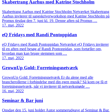
Skabertrang Aarhus med Katrine Stochholm
Skabertrang Aarhus med Katrine Stochholm Netværket Skabertrang
Aarhus inviterer til sangskriverworkshop med Katrine Stochholm på
Promus tirsdag den 7. juni kl. 19. Denne aften på Promus …
17. maj, 2022
eQ Fridays med Randi Pontoppidan
eQ Fridays med Randi Pontoppidan Netværket eQ Fridays inviterer
til en aften med besøg af Randi Pontoppidan, som fortæller om,
hvordan man kan bruge stemmen som …
17. maj, 2022
GrownUp Gold: Forretningsnetværk
GrownUp Gold: Forretningsnetværk Er du alene med alle
brancherollerne i forbindelse med din egen musik? Så kom og få et
forretningsnetværk, når vi inviterer til netværksmøde …
16. maj, 2022
Seminar & Bar juni
Onsdag den 15. juni holder Autor sommerudgave af Seminar & Bar.