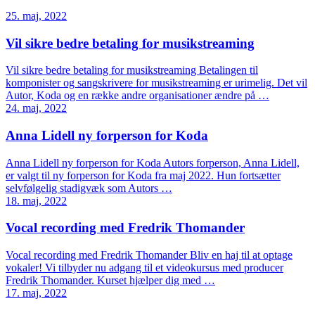
25. maj, 2022
Vil sikre bedre betaling for musikstreaming
Vil sikre bedre betaling for musikstreaming Betalingen til
komponister og sangskrivere for musikstreaming er urimelig. Det vil
Autor, Koda og en række andre organisationer ændre på …
24. maj, 2022
Anna Lidell ny forperson for Koda
Anna Lidell ny forperson for Koda Autors forperson, Anna Lidell,
er valgt til ny forperson for Koda fra maj 2022. Hun fortsætter
selvfølgelig stadigvæk som Autors …
18. maj, 2022
Vocal recording med Fredrik Thomander
Vocal recording med Fredrik Thomander Bliv en haj til at optage
vokaler! Vi tilbyder nu adgang til et videokursus med producer
Fredrik Thomander. Kurset hjælper dig med …
17. maj, 2022