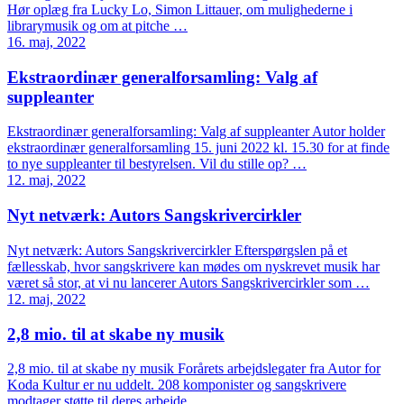
Hør oplæg fra Lucky Lo, Simon Littauer, om mulighederne i
librarymusik og om at pitche …
16. maj, 2022
Ekstraordinær generalforsamling: Valg af
suppleanter
Ekstraordinær generalforsamling: Valg af suppleanter Autor holder
ekstraordinær generalforsamling 15. juni 2022 kl. 15.30 for at finde
to nye suppleanter til bestyrelsen. Vil du stille op? …
12. maj, 2022
Nyt netværk: Autors Sangskrivercirkler
Nyt netværk: Autors Sangskrivercirkler Efterspørgslen på et
fællesskab, hvor sangskrivere kan mødes om nyskrevet musik har
været så stor, at vi nu lancerer Autors Sangskrivercirkler som …
12. maj, 2022
2,8 mio. til at skabe ny musik
2,8 mio. til at skabe ny musik Forårets arbejdslegater fra Autor for
Koda Kultur er nu uddelt. 208 komponister og sangskrivere
modtager støtte til deres arbejde …