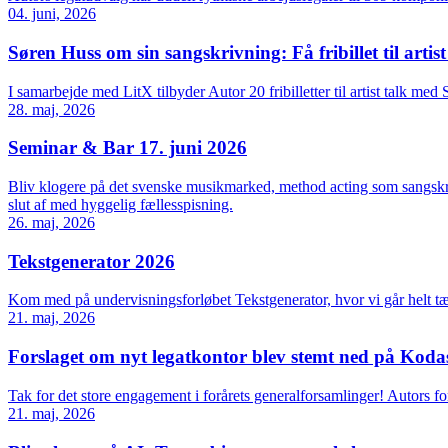
04. juni, 2026
Søren Huss om sin sangskrivning: Få fribillet til artist
I samarbejde med LitX tilbyder Autor 20 fribilletter til artist talk m
28. maj, 2026
Seminar & Bar 17. juni 2026
Bliv klogere på det svenske musikmarked, method acting som sangskriv
slut af med hyggelig fællesspisning.
26. maj, 2026
Tekstgenerator 2026
Kom med på undervisningsforløbet Tekstgenerator, hvor vi går helt tæt
21. maj, 2026
Forslaget om nyt legatkontor blev stemt ned på Koda
Tak for det store engagement i forårets generalforsamlinger! Autors fo
21. maj, 2026