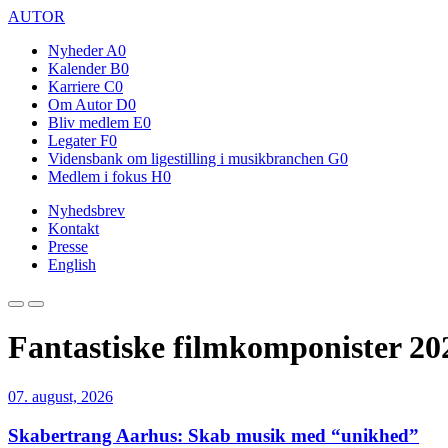
AUTOR
Nyheder
A0
Kalender
B0
Karriere
C0
Om Autor
D0
Bliv medlem
E0
Legater
F0
Vidensbank om ligestilling i musikbranchen
G0
Medlem i fokus
H0
Nyhedsbrev
Kontakt
Presse
English
Fantastiske filmkomponister 20
07. august, 2026
Skabertrang Aarhus: Skab musik med “unikhed”