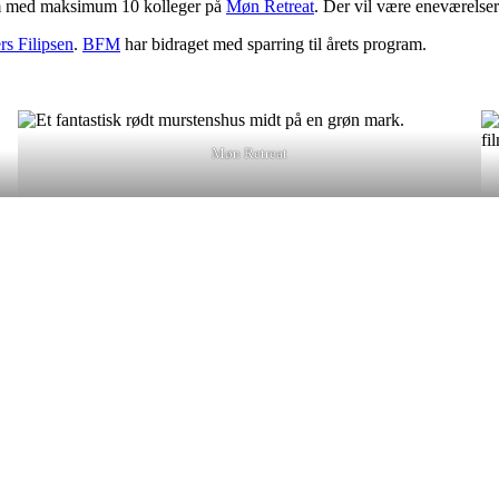
 rum med maksimum 10 kolleger på
Møn Retreat
. Der vil være eneværelser
s Filipsen
.
BFM
har bidraget med sparring til årets program.
Møn Retreat