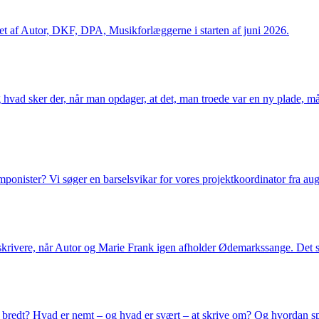
t af Autor, DKF, DPA, Musikforlæggerne i starten af juni 2026.
vad sker der, når man opdager, at det, man troede var en ny plade, mås
onister? Vi søger en barselsvikar for vores projektkoordinator fra augu
skrivere, når Autor og Marie Frank igen afholder Ødemarkssange. Det s
r bredt? Hvad er nemt – og hvad er svært – at skrive om? Og hvordan 