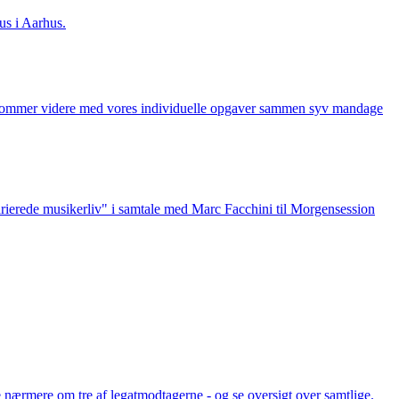
s i Aarhus.
og kommer videre med vores individuelle opgaver sammen syv mandage
ierede musikerliv" i samtale med Marc Facchini til Morgensession
e nærmere om tre af legatmodtagerne - og se oversigt over samtlige.