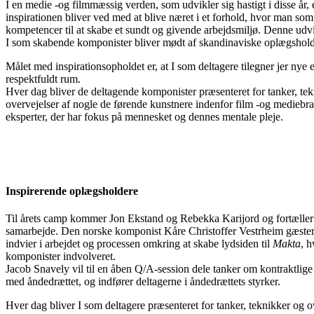
I en medie -og filmmæssig verden, som udvikler sig hastigt i disse år, 
inspirationen bliver ved med at blive næret i et forhold, hvor man so
kompetencer til at skabe et sundt og givende arbejdsmiljø. Denne udv
I som skabende komponister bliver mødt af skandinaviske oplægshold
Målet med inspirationsopholdet er, at I som deltagere tilegner jer nye 
respektfuldt rum.
Hver dag bliver de deltagende komponister præsenteret for tanker, te
overvejelser af nogle de førende kunstnere indenfor film -og mediebr
eksperter, der har fokus på mennesket og dennes mentale pleje.
Inspirerende oplægsholdere
Til årets camp kommer Jon Ekstand og Rebekka Karijord og fortæller
samarbejde. Den norske komponist Kåre Christoffer Vestrheim gæster
indvier i arbejdet og processen omkring at skabe lydsiden til
Makta
, h
komponister indvolveret.
Jacob Snavely vil til en åben Q/A-session dele tanker om kontraktli
med åndedrættet, og indfører deltagerne i åndedrættets styrker.
Hver dag bliver I som deltagere præsenteret for tanker, teknikker og 