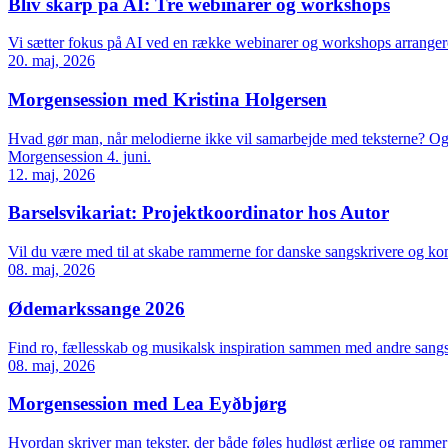
Bliv skarp på AI: Tre webinarer og workshops
Vi sætter fokus på AI ved en række webinarer og workshops arrangere
20. maj, 2026
Morgensession med Kristina Holgersen
Hvad gør man, når melodierne ikke vil samarbejde med teksterne? Og h
Morgensession 4. juni.
12. maj, 2026
Barselsvikariat: Projektkoordinator hos Autor
Vil du være med til at skabe rammerne for danske sangskrivere og komp
08. maj, 2026
Ødemarkssange 2026
Find ro, fællesskab og musikalsk inspiration sammen med andre sang
08. maj, 2026
Morgensession med Lea Eyðbjørg
Hvordan skriver man tekster, der både føles hudløst ærlige og ramme