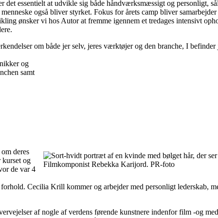
er det essentielt at udvikle sig både håndværksmæssigt og personligt, så
m menneske også bliver styrket. Fokus for årets camp bliver samarbejder
ikling ønsker vi hos Autor at fremme igennem et tredages intensivt oph
ere.
erkendelser om både jer selv, jeres værktøjer og den branche, I befinder
knikker og
anchen samt
 om deres
 kurset og
Filmkomponist Rebekka Karijord. PR-foto
vor de var 4
ge forhold. Cecilia Krill kommer og arbejder med personligt lederskab
overvejelser af nogle af verdens førende kunstnere indenfor film -og m