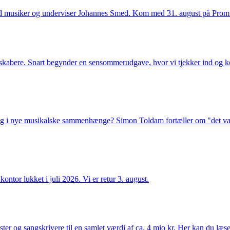
d musiker og underviser Johannes Smed. Kom med 31. august på Promu
usikskabere. Snart begynder en sensommerudgave, hvor vi tjekker ind 
ig i nye musikalske sammenhænge? Simon Toldam fortæller om "det var
ntor lukket i juli 2026. Vi er retur 3. august.
ster og sangskrivere til en samlet værdi af ca. 4 mio kr. Her kan du læs