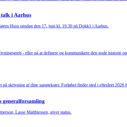
 talk i Aarhus
ed Søren Huss onsdag den 17. juni kl. 19.30 på Dokk1 i Aarhus.
ningsgreb - eller på at definere og kommunikere den gode historie om 
 på skrivning af dine sangtekster. Forløbet finder sted i efteråret 202
s generalforsamling
rperson, Lasse Matthiessen, giver status.