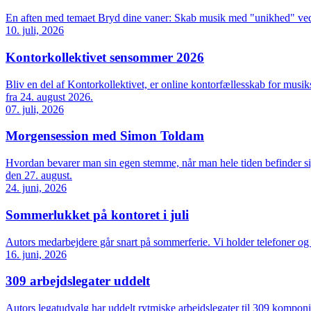
En aften med temaet Bryd dine vaner: Skab musik med "unikhed" ve
10. juli, 2026
Kontorkollektivet sensommer 2026
Bliv en del af Kontorkollektivet, er online kontorfællesskab for m
fra 24. august 2026.
07. juli, 2026
Morgensession med Simon Toldam
Hvordan bevarer man sin egen stemme, når man hele tiden befinder s
den 27. august.
24. juni, 2026
Sommerlukket på kontoret i juli
Autors medarbejdere går snart på sommerferie. Vi holder telefoner og ko
16. juni, 2026
309 arbejdslegater uddelt
Autors legatudvalg har uddelt rytmiske arbejdslegater til 309 komponi