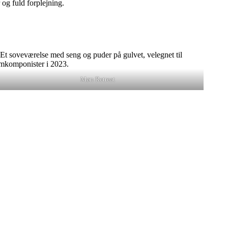
 og fuld forplejning.
Møn Retreat