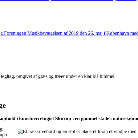
alch og Foreningen Musikbevægelsen af 2019 den 26. maj i København 
ge
phold i kunstnerrefugiet Skurup i en gammel skole i naturskønne o
g,
up i