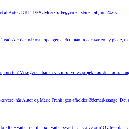
t af Autor, DKF, DPA, Musikforlæggerne i starten af juni 2026.
vad sker der, når man opdager, at det, man troede var en ny plade, mås
onister? Vi søger en barselsvikar for vores projektkoordinator fra augu
skrivere, når Autor og Marie Frank igen afholder Ødemarkssange. Det s
r bredt? Hvad er nemt – og hvad er svært – at skrive om? Og hvordan 