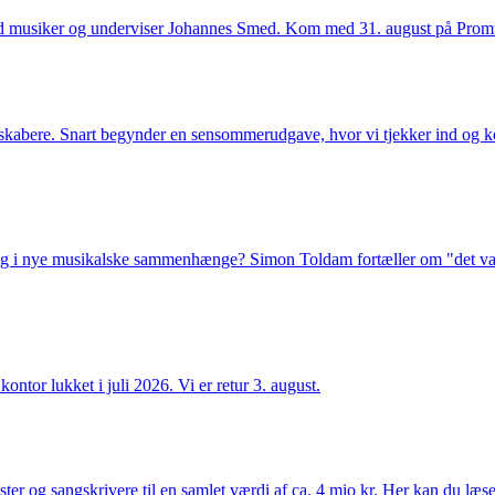
d musiker og underviser Johannes Smed. Kom med 31. august på Promu
usikskabere. Snart begynder en sensommerudgave, hvor vi tjekker ind 
ig i nye musikalske sammenhænge? Simon Toldam fortæller om "det var
ntor lukket i juli 2026. Vi er retur 3. august.
ster og sangskrivere til en samlet værdi af ca. 4 mio kr. Her kan du læs