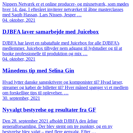
Nippers Netværk er et online producer- og mixnetværk, som mødes
hver 14. dag. I efteråret inviterer netværket til åbne masterclasses
med Saqib Hassan, Lars Nissen, Jesper …
04. oktober, 2021
DJBFA laver samarbejde med Juicebox
DJBFA har lavet en rabataftale med Juicebox for alle DJBFA’s
medlemmer. Juicebox tilbyder nem adgang til lydstudier og til at
booke professionelle til produktion og mix …
04. oktober, 2021
Månedens tip med Selina Gin
Hvad lytter danske sangskrivere og komponister til? Hvad læser,
streamer og køber de billetter til? Hver måned spørger vi et medlem
om forskellige tips til oplevelser. …
30. september, 2021
Nyvalgt bestyrelse og resultater fra GF
Den 28. september 2021 afholdt DJBFA den årlige
generalforsamling. Der blev stemt om tre punkter, og en ny
bestyrelse blev valgt – med flere genvalg. Efter …