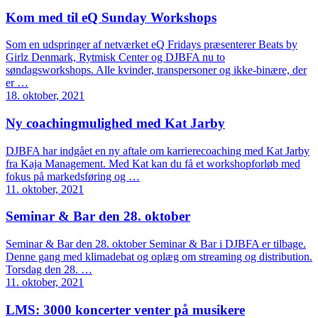
Kom med til eQ Sunday Workshops
Som en udspringer af netværket eQ Fridays præsenterer Beats by
Girlz Denmark, Rytmisk Center og DJBFA nu to
søndagsworkshops. Alle kvinder, transpersoner og ikke-binære, der
er …
18. oktober, 2021
Ny coachingmulighed med Kat Jarby
DJBFA har indgået en ny aftale om karrierecoaching med Kat Jarby
fra Kaja Management. Med Kat kan du få et workshopforløb med
fokus på markedsføring og …
11. oktober, 2021
Seminar & Bar den 28. oktober
Seminar & Bar den 28. oktober Seminar & Bar i DJBFA er tilbage.
Denne gang med klimadebat og oplæg om streaming og distribution.
Torsdag den 28. …
11. oktober, 2021
LMS: 3000 koncerter venter på musikere