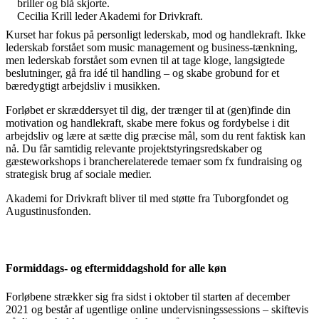
Cecilia Krill leder Akademi for Drivkraft.
Kurset har fokus på personligt lederskab, mod og handlekraft. Ikke
lederskab forstået som music management og business-tænkning,
men lederskab forstået som evnen til at tage kloge, langsigtede
beslutninger, gå fra idé til handling – og skabe grobund for et
bæredygtigt arbejdsliv i musikken.
Forløbet er skræddersyet til dig, der trænger til at (gen)finde din
motivation og handlekraft, skabe mere fokus og fordybelse i dit
arbejdsliv og lære at sætte dig præcise mål, som du rent faktisk kan
nå. Du får samtidig relevante projektstyringsredskaber og
gæsteworkshops i brancherelaterede temaer som fx fundraising og
strategisk brug af sociale medier.
Akademi for Drivkraft bliver til med støtte fra Tuborgfondet og
Augustinusfonden.
Formiddags- og eftermiddagshold for alle køn
Forløbene strækker sig fra sidst i oktober til starten af december
2021 og består af ugentlige online undervisningssessions – skiftevis