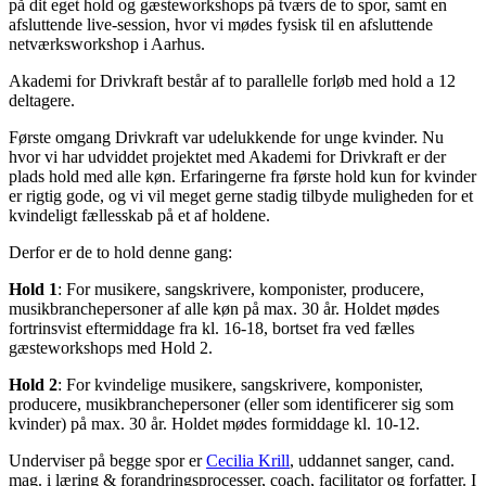
på dit eget hold og gæsteworkshops på tværs de to spor, samt en
afsluttende live-session, hvor vi mødes fysisk til en afsluttende
netværksworkshop i Aarhus.
Akademi for Drivkraft består af to parallelle forløb med hold a 12
deltagere.
Første omgang Drivkraft var udelukkende for unge kvinder. Nu
hvor vi har udviddet projektet med Akademi for Drivkraft er der
plads hold med alle køn. Erfaringerne fra første hold kun for kvinder
er rigtig gode, og vi vil meget gerne stadig tilbyde muligheden for et
kvindeligt fællesskab på et af holdene.
Derfor er de to hold denne gang:
Hold 1
: For musikere, sangskrivere, komponister, producere,
musikbranchepersoner af alle køn på max. 30 år. Holdet mødes
fortrinsvist eftermiddage fra kl. 16-18, bortset fra ved fælles
gæsteworkshops med Hold 2.
Hold 2
: For kvindelige musikere, sangskrivere, komponister,
producere, musikbranchepersoner (eller som identificerer sig som
kvinder) på max. 30 år. Holdet mødes formiddage kl. 10-12.
Underviser på begge spor er
Cecilia Krill
, uddannet sanger, cand.
mag. i læring & forandringsprocesser, coach, facilitator og forfatter. I