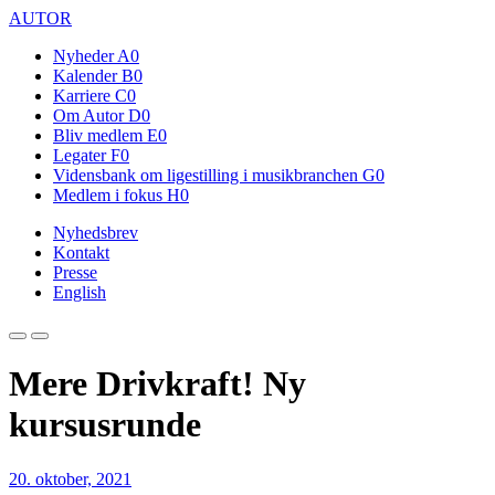
AUTOR
Nyheder
A0
Kalender
B0
Karriere
C0
Om Autor
D0
Bliv medlem
E0
Legater
F0
Vidensbank om ligestilling i musikbranchen
G0
Medlem i fokus
H0
Nyhedsbrev
Kontakt
Presse
English
Mere Drivkraft! Ny
kursusrunde
20. oktober, 2021