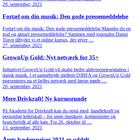
29. september, 2021
Fortæl om din musik: Den gode pressemeddelelse
Fortæl om din musik: Den gode pressemeddelelse Mangler du en
god og aktuel pressemeddelelse? Sammen med journalist Danni
Travn tilbyder vi et online kursus, der giver …
27. september, 2021
GrownUp Gold: Nyt netværk for 35+
Initiativet GrownUp Gold vil skabe bedre aldersrepræsentation i
dansk musik. I et samarbejde mellem DJBFA og GrownUp Gold
præsenteres nu et fælles netværk med første møde …
20. september, 2021
Mere Drivkraft! Ny kursusrunde
På Akademi for Drivkraft kan du opnå mod, handlekraft og
personligt lederskab – for unge musikere, komponister og
branchefolk af alle køn. Fra 26. oktober til …
13. september, 2021
Årets hæderspriser 2021 er uddelt