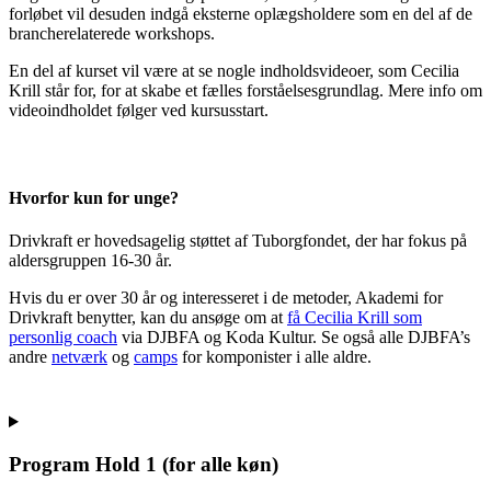
forløbet vil desuden indgå eksterne oplægsholdere som en del af de
brancherelaterede workshops.
En del af kurset vil være at se nogle indholdsvideoer, som Cecilia
Krill står for, for at skabe et fælles forståelsesgrundlag. Mere info om
videoindholdet følger ved kursusstart.
Hvorfor kun for unge?
Drivkraft er hovedsagelig støttet af Tuborgfondet, der har fokus på
aldersgruppen 16-30 år.
Hvis du er over 30 år og interesseret i de metoder, Akademi for
Drivkraft benytter, kan du ansøge om at
få Cecilia Krill som
personlig coach
via DJBFA og Koda Kultur. Se også alle DJBFA’s
andre
netværk
og
camps
for komponister i alle aldre.
Program Hold 1 (for alle køn)