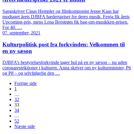
Sangskriver Claus Hempler og filmkomponist Jeppe Kaas har
modtaget årets DJBFA hæderspriser for deres musik. Fenja fik årets
Upcoming-pris, mens Lena Brostrøm fik bag-om-musikken-prisen.
For 40. …
07. september, 2021
Kulturpolitisk post fra forkvinden: Velkommen til
en ny sæson
DJBFA’s bestyrelsesforkvinde tager hul på en ny sæson – nu uden
coronarestriktioner i kulturen. Anna skriver om ny kulturminister, P6
og P8 – og selvfølgelig den …
Forrige side
1
…
32
33
34
…
52
Næste side