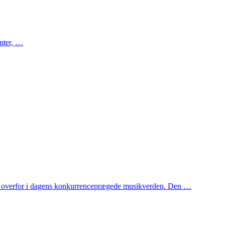
inter, …
tår overfor i dagens konkurrenceprægede musikverden. Den …