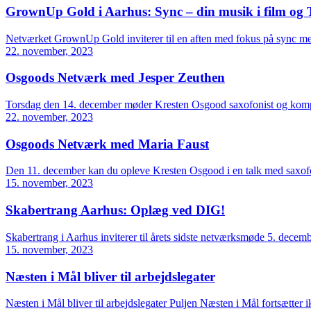
GrownUp Gold i Aarhus: Sync – din musik i film og
Netværket GrownUp Gold inviterer til en aften med fokus på sync m
22. november, 2023
Osgoods Netværk med Jesper Zeuthen
Torsdag den 14. december møder Kresten Osgood saxofonist og kom
22. november, 2023
Osgoods Netværk med Maria Faust
Den 11. december kan du opleve Kresten Osgood i en talk med saxof
15. november, 2023
Skabertrang Aarhus: Oplæg ved DIG!
Skabertrang i Aarhus inviterer til årets sidste netværksmøde 5. decem
15. november, 2023
Næsten i Mål bliver til arbejdslegater
Næsten i Mål bliver til arbejdslegater Puljen Næsten i Mål fortsætter 