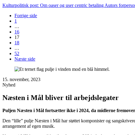
Kulturpolitisk post: Om oaser og user centric betaling Autors forper
Forrige side
1
…
16
17
18
…
52
Næste side
15. november, 2023
Nyhed
Næsten i Mål bliver til arbejdslegater
Puljen Næsten i Mål fortsætter ikke i 2024, da midlerne fremover
Den “lille” pulje Næsten i Mål har støttet komponister og sangskrivere 
arrangement af egen musik.