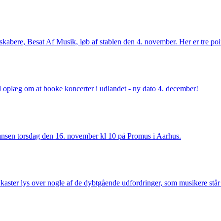
skabere, Besat Af Musik, løb af stablen den 4. november. Her er tre po
oplæg om at booke koncerter i udlandet - ny dato 4. december!
en torsdag den 16. november kl 10 på Promus i Aarhus.
kaster lys over nogle af de dybtgående udfordringer, som musikere s