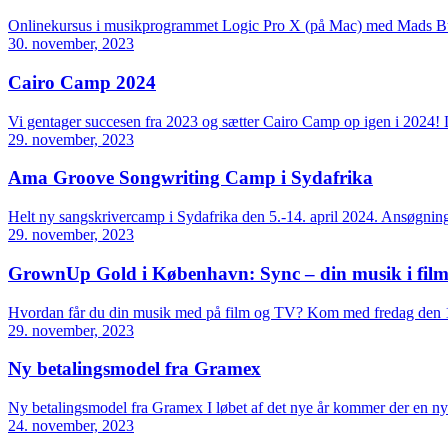
Onlinekursus i musikprogrammet Logic Pro X (på Mac) med Mads Bunch
30. november, 2023
Cairo Camp 2024
Vi gentager succesen fra 2023 og sætter Cairo Camp op igen i 2024! Læ
29. november, 2023
Ama Groove Songwriting Camp i Sydafrika
Helt ny sangskrivercamp i Sydafrika den 5.-14. april 2024. Ansøgnings
29. november, 2023
GrownUp Gold i København: Sync – din musik i fil
Hvordan får du din musik med på film og TV? Kom med fredag den 15
29. november, 2023
Ny betalingsmodel fra Gramex
Ny betalingsmodel fra Gramex I løbet af det nye år kommer der en ny 
24. november, 2023