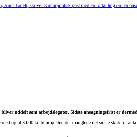
son, Anna Lidell, skriver Kulturpolitisk post med en fortælling om en 
 bliver uddelt som arbejdslegater. Sidste ansøgningsfrist er derme
med op til 3.000 kr. til projekter, der manglede det sidste skub for at k