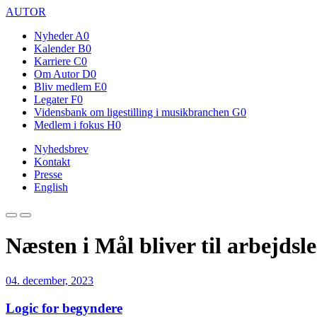
AUTOR
Nyheder
A0
Kalender
B0
Karriere
C0
Om Autor
D0
Bliv medlem
E0
Legater
F0
Vidensbank om ligestilling i musikbranchen
G0
Medlem i fokus
H0
Nyhedsbrev
Kontakt
Presse
English
Næsten i Mål bliver til arbejdsl
04. december, 2023
Logic for begyndere