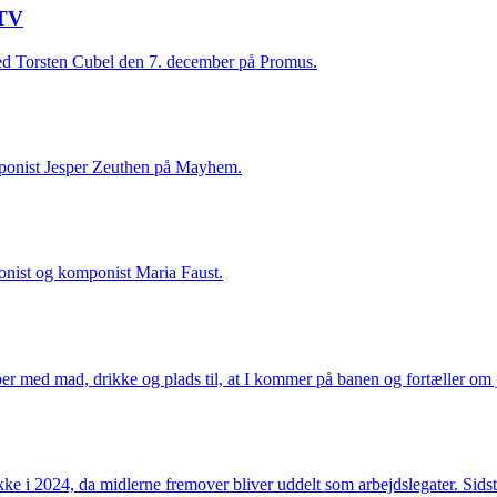
 TV
ed Torsten Cubel den 7. december på Promus.
ponist Jesper Zeuthen på Mayhem.
onist og komponist Maria Faust.
ber med mad, drikke og plads til, at I kommer på banen og fortæller om 
ikke i 2024, da midlerne fremover bliver uddelt som arbejdslegater. Sid