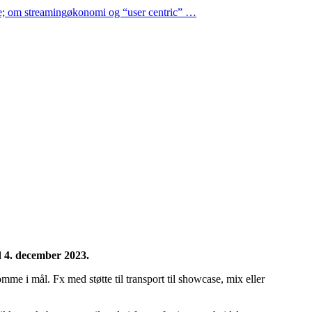
oase; om streamingøkonomi og “user centric” …
d 4. december 2023.
omme i mål. Fx med støtte til transport til showcase, mix eller