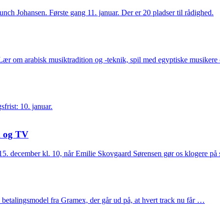
 Johansen. Første gang 11. januar. Der er 20 pladser til rådighed.
r om arabisk musiktradition og -teknik, spil med egyptiske musikere og
frist: 10. januar.
m og TV
. december kl. 10, når Emilie Skovgaard Sørensen gør os klogere på 
betalingsmodel fra Gramex, der går ud på, at hvert track nu får …