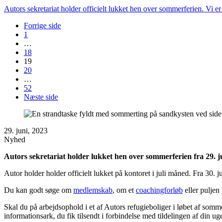
Autors sekretariat holder officielt lukket hen over sommerferien. Vi er 
Forrige side
1
…
18
19
20
…
52
Næste side
29. juni, 2023
Nyhed
Autors sekretariat holder lukket hen over sommerferien fra 29. juni
Autor holder holder officielt lukket på kontoret i juli måned. Fra 30. j
Du kan godt søge om
medlemskab
, om et
coachingforløb
eller puljen
Skal du på arbejdsophold i et af Autors refugieboliger i løbet af somm
informationsark, du fik tilsendt i forbindelse med tildelingen af din ug