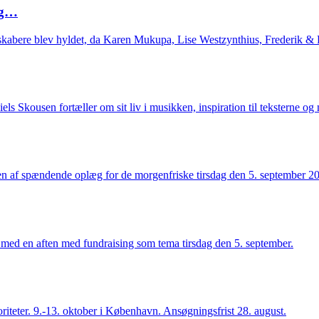
og…
kabere blev hyldet, da Karen Mukupa, Lise Westzynthius, Frederik 
ls Skousen fortæller om sit liv i musikken, inspiration til teksterne og
n af spændende oplæg for de morgenfriske tirsdag den 5. september 20
med en aften med fundraising som tema tirsdag den 5. september.
riteter. 9.-13. oktober i København. Ansøgningsfrist 28. august.