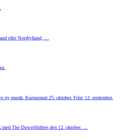
.
and eller Nordjylland, …
st.
ve ny musik. Kursusstart 25. oktober. Frist: 12. september.
sik med The DownShifters den 12. oktober. …