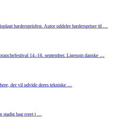
oplagt hædersprisfest. Autor uddeler hæderspriser til …
branchefestival 14.-16. september. Ligesom danske …
bere, der vil udvide deres tekniske …
n stadig bag roret i …