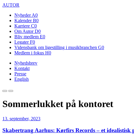
AUTOR
Nyheder
A0
Kalender
B0
Karriere
C0
Om Autor
D0
Bliv medlem
E0
Legater
F0
Vidensbank om ligestilling i musikbranchen
G0
Medlem i fokus
H0
Nyhedsbrev
Kontakt
Presse
English
Sommerlukket på kontoret
13. september, 2023
Skabertrang Aarhus: Kørfirs Records – et idealistisk 