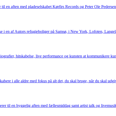
 til en aften med pladeselskabet Kørfirs Records og Peter Ole Pedersen
e i en af Autors refugieboliger på Samsø, i New York, Lofoten, Langel
grafier, hitskabelse, live performance og kunsten at kommunikere kun
kabere i alle aldre med fokus på alt det, du skal bruge, når du skal udgi
er til en hyggelig aften med fællesmiddag samt artist talk og livemu