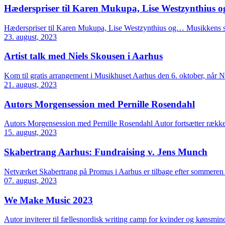
Hæderspriser til Karen Mukupa, Lise Westzynthius 
Hæderspriser til Karen Mukupa, Lise Westzynthius og… Musikkens s
23. august, 2023
Artist talk med Niels Skousen i Aarhus
Kom til gratis arrangement i Musikhuset Aarhus den 6. oktober, når Nie
21. august, 2023
Autors Morgensession med Pernille Rosendahl
Autors Morgensession med Pernille Rosendahl Autor fortsætter række
15. august, 2023
Skabertrang Aarhus: Fundraising v. Jens Munch
Netværket Skabertrang på Promus i Aarhus er tilbage efter sommeren 
07. august, 2023
We Make Music 2023
Autor inviterer til fællesnordisk writing camp for kvinder og kønsmino