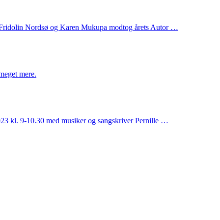
& Fridolin Nordsø og Karen Mukupa modtog årets Autor …
 meget mere.
23 kl. 9-10.30 med musiker og sangskriver Pernille …