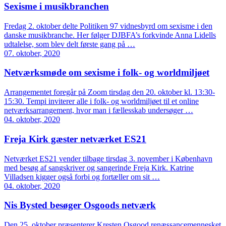
Sexisme i musikbranchen
Fredag 2. oktober delte Politiken 97 vidnesbyrd om sexisme i den
danske musikbranche. Her følger DJBFA’s forkvinde Anna Lidells
udtalelse, som blev delt første gang på …
07. oktober, 2020
Netværksmøde om sexisme i folk- og worldmiljøet
Arrangementet foregår på Zoom tirsdag den 20. oktober kl. 13:30-
15:30. Tempi inviterer alle i folk- og worldmiljøet til et online
netværksarrangement, hvor man i fællesskab undersøger …
04. oktober, 2020
Freja Kirk gæster netværket ES21
Netværket ES21 vender tilbage tirsdag 3. november i København
med besøg af sangskriver og sangerinde Freja Kirk. Katrine
Villadsen kigger også forbi og fortæller om sit …
04. oktober, 2020
Nis Bysted besøger Osgoods netværk
Den 25. oktober præsenterer Kresten Osgood renæssancemennesket