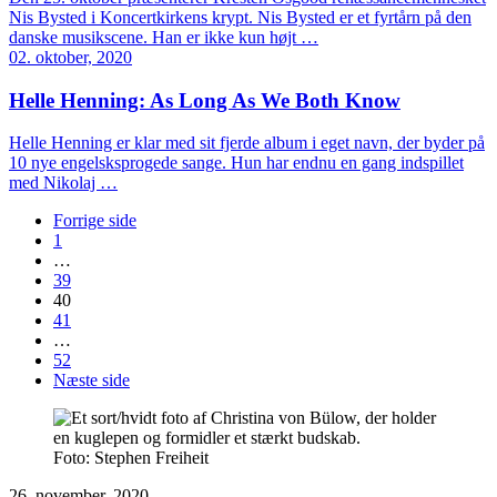
Nis Bysted i Koncertkirkens krypt. Nis Bysted er et fyrtårn på den
danske musikscene. Han er ikke kun højt …
02. oktober, 2020
Helle Henning: As Long As We Both Know
Helle Henning er klar med sit fjerde album i eget navn, der byder på
10 nye engelsksprogede sange. Hun har endnu en gang indspillet
med Nikolaj …
Forrige side
1
…
39
40
41
…
52
Næste side
Foto: Stephen Freiheit
26. november, 2020