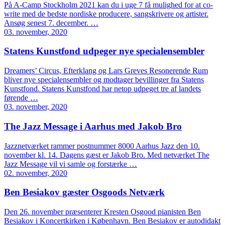
På A-Camp Stockholm 2021 kan du i uge 7 få mulighed for at co-
write med de bedste nordiske producere, sangskrivere og artister.
Ansøg senest 7. december. …
03. november, 2020
Statens Kunstfond udpeger nye specialensembler
Dreamers’ Circus, Efterklang og Lars Greves Resonerende Rum
bliver nye specialensembler og modtager bevillinger fra Statens
Kunstfond. Statens Kunstfond har netop udpeget tre af landets
førende …
03. november, 2020
The Jazz Message i Aarhus med Jakob Bro
Jazznetværket rammer postnummer 8000 Aarhus Jazz den 10.
november kl. 14. Dagens gæst er Jakob Bro. Med netværket The
Jazz Message vil vi samle og forstærke …
02. november, 2020
Ben Besiakov gæster Osgoods Netværk
Den 26. november præsenterer Kresten Osgood pianisten Ben
Besiakov i Koncertkirken i København. Ben Besiakov er autodidakt