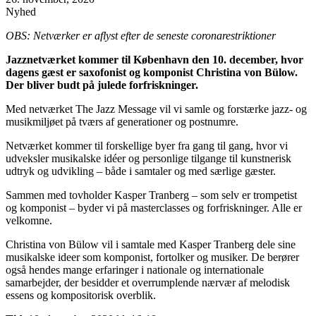
Nyhed
OBS: Netværker er aflyst efter de seneste coronarestriktioner
Jazznetværket kommer til København den 10. december, hvor
dagens gæst er saxofonist og komponist Christina von Bülow.
Der bliver budt på julede forfriskninger.
Med netværket The Jazz Message vil vi samle og forstærke jazz- og
musikmiljøet på tværs af generationer og postnumre.
Netværket kommer til forskellige byer fra gang til gang, hvor vi
udveksler musikalske idéer og personlige tilgange til kunstnerisk
udtryk og udvikling – både i samtaler og med særlige gæster.
Sammen med tovholder Kasper Tranberg – som selv er trompetist
og komponist – byder vi på masterclasses og forfriskninger. Alle er
velkomne.
Christina von Bülow vil i samtale med Kasper Tranberg dele sine
musikalske ideer som komponist, fortolker og musiker. De berører
også hendes mange erfaringer i nationale og internationale
samarbejder, der besidder et overrumplende nærvær af melodisk
essens og kompositorisk overblik.