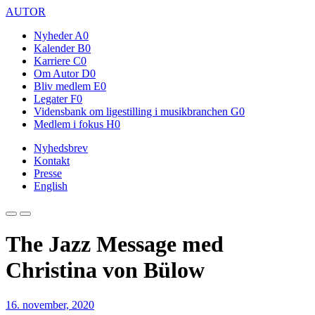
AUTOR
Nyheder
A0
Kalender
B0
Karriere
C0
Om Autor
D0
Bliv medlem
E0
Legater
F0
Vidensbank om ligestilling i musikbranchen
G0
Medlem i fokus
H0
Nyhedsbrev
Kontakt
Presse
English
The Jazz Message med
Christina von Bülow
16. november, 2020