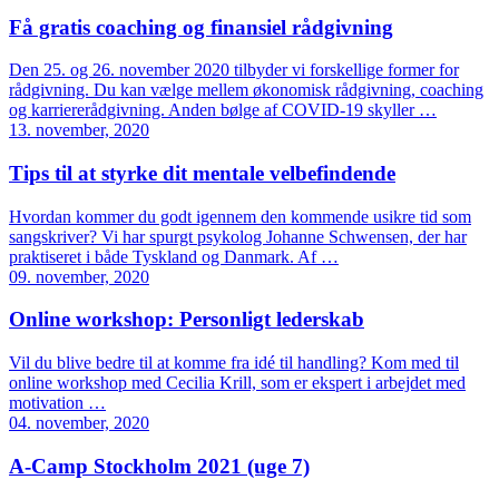
Få gratis coaching og finansiel rådgivning
Den 25. og 26. november 2020 tilbyder vi forskellige former for
rådgivning. Du kan vælge mellem økonomisk rådgivning, coaching
og karriererådgivning. Anden bølge af COVID-19 skyller …
13. november, 2020
Tips til at styrke dit mentale velbefindende
Hvordan kommer du godt igennem den kommende usikre tid som
sangskriver? Vi har spurgt psykolog Johanne Schwensen, der har
praktiseret i både Tyskland og Danmark. Af …
09. november, 2020
Online workshop: Personligt lederskab
Vil du blive bedre til at komme fra idé til handling? Kom med til
online workshop med Cecilia Krill, som er ekspert i arbejdet med
motivation …
04. november, 2020
A-Camp Stockholm 2021 (uge 7)