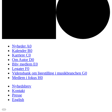
Nyheder
A0
Kalender
B0
Karriere
C0
Om Autor
D0
Bliv medlem
E0
Legater
F0
Vidensbank om ligestilling i musikbranchen
G0
Medlem i fokus
H0
Nyhedsbrev
Kontakt
Presse
English