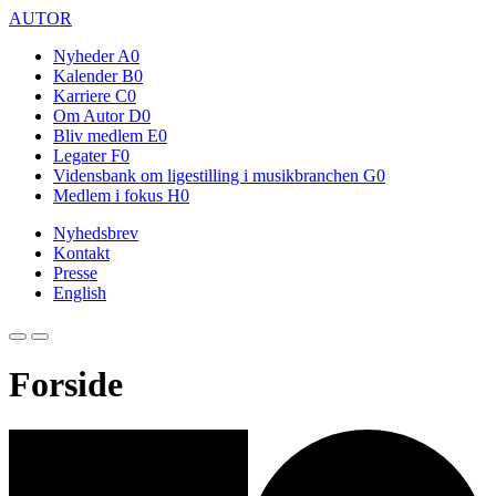
AUTOR
Nyheder
A0
Kalender
B0
Karriere
C0
Om Autor
D0
Bliv medlem
E0
Legater
F0
Vidensbank om ligestilling i musikbranchen
G0
Medlem i fokus
H0
Nyhedsbrev
Kontakt
Presse
English
Forside