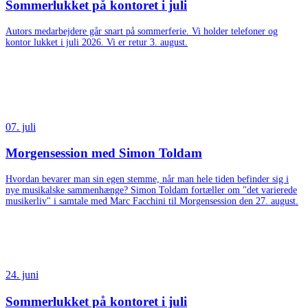
Sommerlukket på kontoret i juli
Autors medarbejdere går snart på sommerferie. Vi holder telefoner og
kontor lukket i juli 2026. Vi er retur 3. august.
07. juli
Morgensession med Simon Toldam
Hvordan bevarer man sin egen stemme, når man hele tiden befinder sig i
nye musikalske sammenhænge? Simon Toldam fortæller om "det varierede
musikerliv" i samtale med Marc Facchini til Morgensession den 27. august.
24. juni
Sommerlukket på kontoret i juli