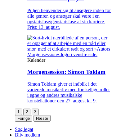
Puljen henvender sig til ansøgere inden for
alle genrer, og ansøger skal være i en
opstartsfase/genstartsfase af sin karriere.
Frist: 13. august.
Kalender
Morgensession: Simon Toldam
Simon Toldam giver et indblik i det
varierede musikerliv med forskellige roller
i egne og andres musikalske
konstellationer den 27. august kl. 9.
1
2
3
Forrige
Næste
Søg legat
Bliv medlem