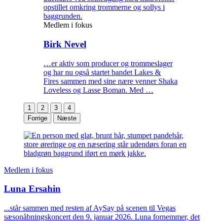
Medlem i fokus
Birk Nevel
…er aktiv som producer og trommeslager
og har nu også startet bandet Lakes &
Fires sammen med sine nære venner Shaka
Loveless og Lasse Boman. Med …
1
2
3
4
Forrige
Næste
Medlem i fokus
Luna Ersahin
...står sammen med resten af AySay på scenen til Vegas
sæsonåbningskoncert den 9. januar 2026. Luna fornemmer, det