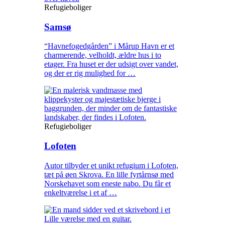
Refugieboliger
Samsø
“Havnefogedgården” i Mårup Havn er et
charmerende, velholdt, ældre hus i to
etager. Fra huset er der udsigt over vandet,
og der er rig mulighed for …
Refugieboliger
Lofoten
Autor tilbyder et unikt refugium i Lofoten,
tæt på øen Skrova. En lille fyrtårnsø med
Norskehavet som eneste nabo. Du får et
enkeltværelse i et af …