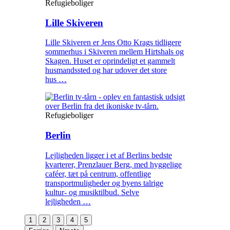
Refugieboliger
Lille Skiveren
Lille Skiveren er Jens Otto Krags tidligere
sommerhus i Skiveren mellem Hirtshals og
Skagen. Huset er oprindeligt et gammelt
husmandssted og har udover det store
hus …
Refugieboliger
Berlin
Lejligheden ligger i et af Berlins bedste
kvarterer, Prenzlauer Berg, med hyggelige
caféer, tæt på centrum, offentlige
transportmuligheder og byens talrige
kultur- og musiktilbud. Selve
lejligheden …
1
2
3
4
5