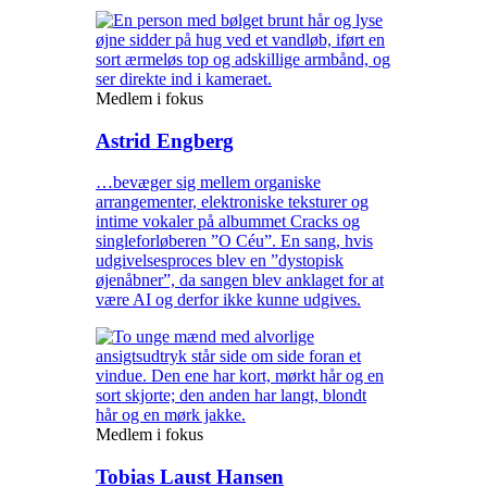
Medlem i fokus
Astrid Engberg
…bevæger sig mellem organiske
arrangementer, elektroniske teksturer og
intime vokaler på albummet Cracks og
singleforløberen ”O Céu”. En sang, hvis
udgivelsesproces blev en ”dystopisk
øjenåbner”, da sangen blev anklaget for at
være AI og derfor ikke kunne udgives.
Medlem i fokus
Tobias Laust Hansen