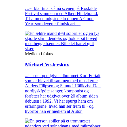
…er klar tii at stå på scenen på Roskilde
Festival sammen med Albert Hildebrand.
Tilsammen udgør de to duoen A Good
Year, som leverer filmisk art …
Medlem i fokus
Michael Vesterskov
...har netop udgivet albummet Kort Fortalt,
som er blevet til sammen med musikerne
Anders Filipsen og Samuel Hällkvist. Den
nordjyskfødte sanger, komponist og
forfatter har udgivet over 20 album siden
debuten i 1992. Vi har spurgt ham om
erfaringerne, hvad han ser frem til - og
hvorfor han er medlem af Autor.