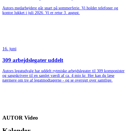
Autors medarbejdere går snart på sommerferie. Vi holder telefoner og
kontor lukket i juli 2026. Vi er retur 3. august.
16. juni
309 arbejdslegater uddelt
Autors legatudvalg har uddelt rytmiske arbejdslegater til 309 komponister
og sangskrivere til en samlet værdi af ca. 4 mio kr. Her kan du læse
nærmere om tre af legatmodtagerne - og se oversigt over samtlige.
AUTOR Video
Kalender