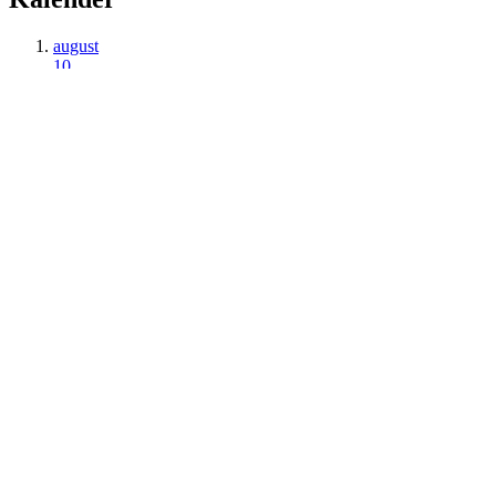
august
10
Frist: Kontorkollektivet
Koda/Autor
august
13
Frist: Potentialepuljen
Koda
august
20
Frist: International transportstøtte
Ekstern
august
24
Kontorkollektivet 2026 start