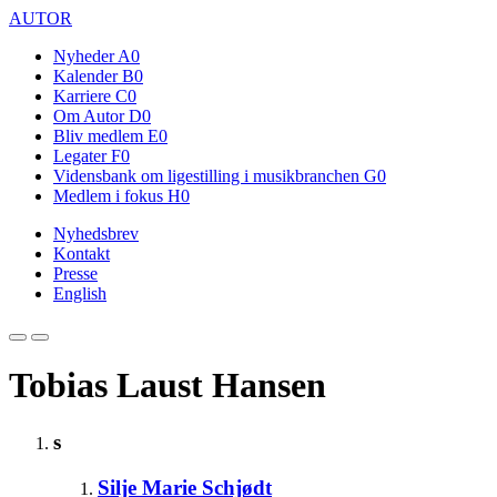
AUTOR
Nyheder
A0
Kalender
B0
Karriere
C0
Om Autor
D0
Bliv medlem
E0
Legater
F0
Vidensbank om ligestilling i musikbranchen
G0
Medlem i fokus
H0
Nyhedsbrev
Kontakt
Presse
English
Tobias Laust Hansen
s
Silje Marie Schjødt