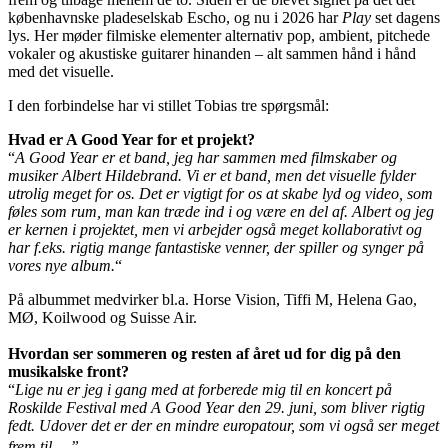
københavnske pladeselskab Escho, og nu i 2026 har
Play
set dagens
lys. Her møder filmiske elementer alternativ pop, ambient, pitchede
vokaler og akustiske guitarer hinanden – alt sammen hånd i hånd
med det visuelle.
I den forbindelse har vi stillet Tobias tre spørgsmål:
Hvad er A Good Year for et projekt?
“
A Good Year er et band, jeg har sammen med filmskaber og
musiker Albert Hildebrand. Vi er et band, men det visuelle fylder
utrolig meget for os. Det er vigtigt for os at skabe lyd og video, som
føles som rum, man kan træde ind i og være en del af. Albert og jeg
er kernen i projektet, men vi arbejder også meget kollaborativt og
har f.eks. rigtig mange fantastiske venner, der spiller og synger på
vores nye album.
“
På albummet medvirker bl.a. Horse Vision, Tiffi M, Helena Gao,
MØ, Koilwood og Suisse Air.
Hvordan ser sommeren og resten af året ud for dig på den
musikalske front?
“
Lige nu er jeg i gang med at forberede mig til en koncert på
Roskilde Festival med A Good Year den 29. juni, som bliver rigtig
fedt. Udover det er der en mindre europatour, som vi også ser meget
frem til. ”