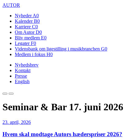
AUTOR
Nyheder
A0
Kalender
B0
Karriere
C0
Om Autor
D0
Bliv medlem
E0
Legater
F0
Vidensbank om ligestilling i musikbranchen
G0
Medlem i fokus
H0
Nyhedsbrev
Kontakt
Presse
English
Seminar & Bar 17. juni 2026
23. april, 2026
Hvem skal modtage Autors hæderspriser 2026?