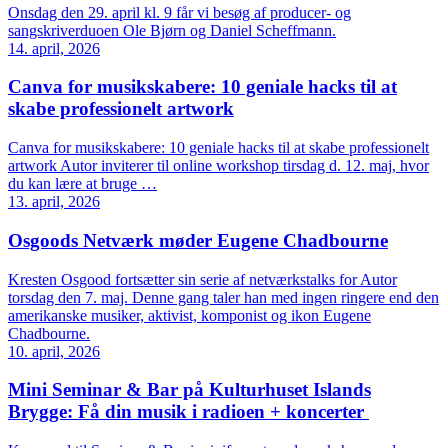
Onsdag den 29. april kl. 9 får vi besøg af producer- og
sangskriverduoen Ole Bjørn og Daniel Scheffmann.
14. april, 2026
Canva for musikskabere: 10 geniale hacks til at
skabe professionelt artwork
Canva for musikskabere: 10 geniale hacks til at skabe professionelt
artwork Autor inviterer til online workshop tirsdag d. 12. maj, hvor
du kan lære at bruge …
13. april, 2026
Osgoods Netværk møder Eugene Chadbourne
Kresten Osgood fortsætter sin serie af netværkstalks for Autor
torsdag den 7. maj. Denne gang taler han med ingen ringere end den
amerikanske musiker, aktivist, komponist og ikon Eugene
Chadbourne.
10. april, 2026
Mini Seminar & Bar på Kulturhuset Islands
Brygge: Få din musik i radioen + koncerter