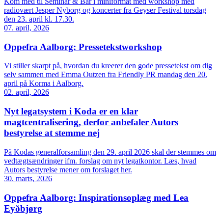
Kom med til Seminar & Bar i miniformat med workshop med
radiovært Jesper Nyborg og koncerter fra Geyser Festival torsdag
den 23. april kl. 17.30.
07. april, 2026
Oppefra Aalborg: Pressetekstworkshop
Vi stiller skarpt på, hvordan du kreerer den gode pressetekst om dig
selv sammen med Emma Outzen fra Friendly PR mandag den 20.
april på Korma i Aalborg.
02. april, 2026
Nyt legatsystem i Koda er en klar
magtcentralisering, derfor anbefaler Autors
bestyrelse at stemme nej
På Kodas generalforsamling den 29. april 2026 skal der stemmes om
vedtægtsændringer ifm. forslag om nyt legatkontor. Læs, hvad
Autors bestyrelse mener om forslaget her.
30. marts, 2026
Oppefra Aalborg: Inspirationsoplæg med Lea
Eyðbjørg