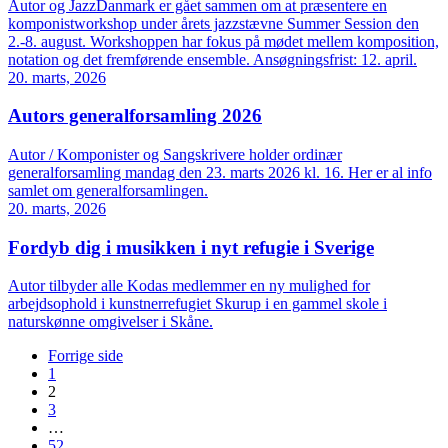
Autor og JazzDanmark er gået sammen om at præsentere en
komponistworkshop under årets jazzstævne Summer Session den
2.-8. august. Workshoppen har fokus på mødet mellem komposition,
notation og det fremførende ensemble. Ansøgningsfrist: 12. april.
20. marts, 2026
Autors generalforsamling 2026
Autor / Komponister og Sangskrivere holder ordinær
generalforsamling mandag den 23. marts 2026 kl. 16. Her er al info
samlet om generalforsamlingen.
20. marts, 2026
Fordyb dig i musikken i nyt refugie i Sverige
Autor tilbyder alle Kodas medlemmer en ny mulighed for
arbejdsophold i kunstnerrefugiet Skurup i en gammel skole i
naturskønne omgivelser i Skåne.
Forrige side
1
2
3
…
52