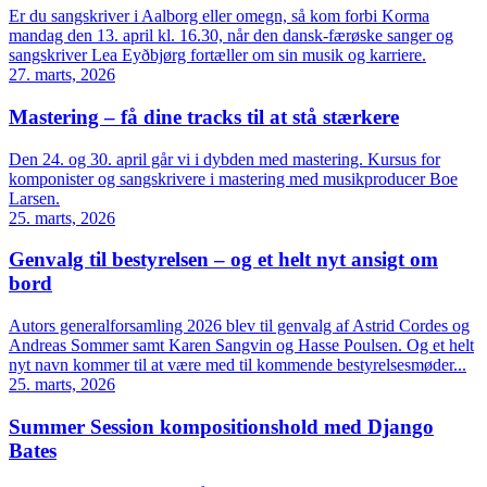
Er du sangskriver i Aalborg eller omegn, så kom forbi Korma
mandag den 13. april kl. 16.30, når den dansk-færøske sanger og
sangskriver Lea Eyðbjørg fortæller om sin musik og karriere.
27. marts, 2026
Mastering – få dine tracks til at stå stærkere
Den 24. og 30. april går vi i dybden med mastering. Kursus for
komponister og sangskrivere i mastering med musikproducer Boe
Larsen.
25. marts, 2026
Genvalg til bestyrelsen – og et helt nyt ansigt om
bord
Autors generalforsamling 2026 blev til genvalg af Astrid Cordes og
Andreas Sommer samt Karen Sangvin og Hasse Poulsen. Og et helt
nyt navn kommer til at være med til kommende bestyrelsesmøder...
25. marts, 2026
Summer Session kompositionshold med Django
Bates