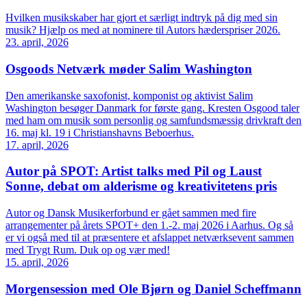
Hvilken musikskaber har gjort et særligt indtryk på dig med sin
musik? Hjælp os med at nominere til Autors hæderspriser 2026.
23. april, 2026
Osgoods Netværk møder Salim Washington
Den amerikanske saxofonist, komponist og aktivist Salim
Washington besøger Danmark for første gang. Kresten Osgood taler
med ham om musik som personlig og samfundsmæssig drivkraft den
16. maj kl. 19 i Christianshavns Beboerhus.
17. april, 2026
Autor på SPOT: Artist talks med Pil og Laust
Sonne, debat om alderisme og kreativitetens pris
Autor og Dansk Musikerforbund er gået sammen med fire
arrangementer på årets SPOT+ den 1.-2. maj 2026 i Aarhus. Og så
er vi også med til at præsentere et afslappet netværksevent sammen
med Trygt Rum. Duk op og vær med!
15. april, 2026
Morgensession med Ole Bjørn og Daniel Scheffmann